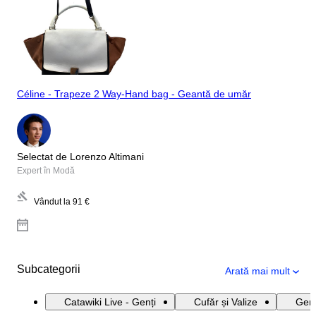
Céline - Trapeze 2 Way-Hand bag - Geantă de umăr
Selectat de Lorenzo Altimani
Expert în Modă
Vândut la
91 €
Subcategorii
Arată mai mult
Catawiki Live - Genți
Cufăr și Valize
Genț