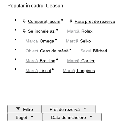
Popular în cadrul Ceasuri
Cumpărați acum
Fără preț de rezervă
Se încheie azi
Marcă
Rolex
Marcă
Omega
Marcă
Seiko
Obiect
Ceas de mână
Sexul
Bărbați
Marcă
Breitling
Marcă
Cartier
Marcă
Tissot
Marcă
Longines
Filtre
Preț de rezervă
Buget
Data de încheiere
Locație
Marcă
Diametru carcasă
Lungime curea ceas