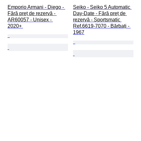
Emporio Armani - Diego - 
Seiko - Seiko 5 Automatic 
Fără preț de rezervă - 
Day-Date - Fără preț de 
AR60057 - Unisex - 
rezervă - Sportsmatic 
2020+ 
Ref.6619-7070 - Bărbați - 
1967