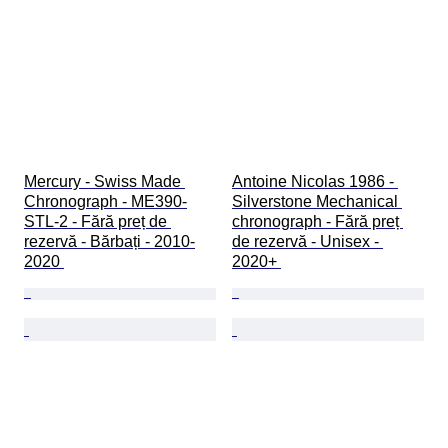
Mercury - Swiss Made 
Antoine Nicolas 1986 - 
Chronograph - ME390-
Silverstone Mechanical 
STL-2 - Fără preț de 
chronograph - Fără preț 
rezervă - Bărbați - 2010-
de rezervă - Unisex - 
2020 
2020+ 