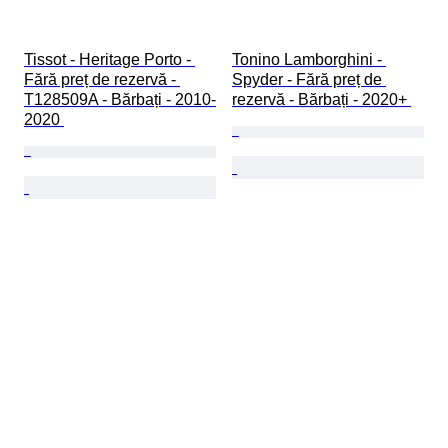
Tissot - Heritage Porto - 
Tonino Lamborghini - 
Fără preț de rezervă - 
Spyder - Fără preț de 
T128509A - Bărbați - 2010-
rezervă - Bărbați - 2020+ 
2020 