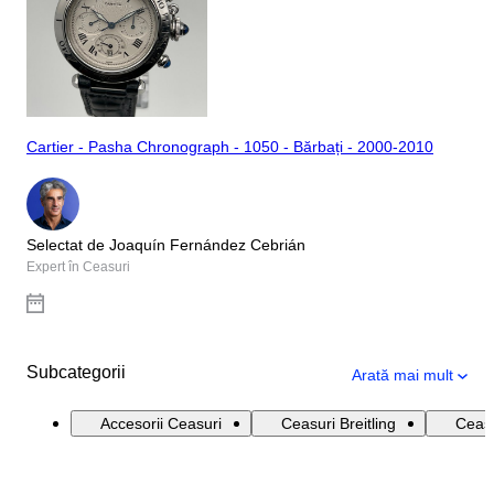
Cartier - Pasha Chronograph - 1050 - Bărbați - 2000-2010
Selectat de Joaquín Fernández Cebrián
Expert în Ceasuri
Subcategorii
Arată mai mult
Accesorii Ceasuri
Ceasuri Breitling
Ceasu