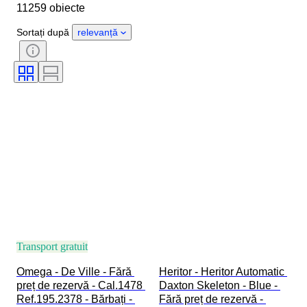
11259 obiecte
Obiect
Țara de Proveniență
Material
Sexul
Stare
Sortați după
relevanță
Extra
Perioadă
Certificare
Subiect
Copertă
Ediție
Limbă
Culoare
Mișcarea ceasului
Material curea ceas
Eră
Model
Transport gratuit
Omega - De Ville - Fără 
Heritor - Heritor Automatic 
preț de rezervă - Cal.1478 
Daxton Skeleton - Blue - 
Ref.195.2378 - Bărbați - 
Fără preț de rezervă - 