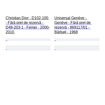
Christian Dior - D102-100 
Universal Genève - 
- Fără preț de rezervă - 
Genève - Fără preț de 
D48-203-1 - Femei - 2000-
rezervă - 869117/01 - 
2010 
Bărbați - 1968