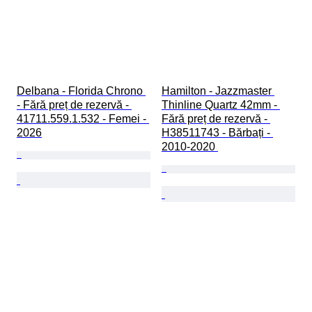
Delbana - Florida Chrono 
Hamilton - Jazzmaster 
- Fără preț de rezervă - 
Thinline Quartz 42mm - 
41711.559.1.532 - Femei - 
Fără preț de rezervă - 
2026
H38511743 - Bărbați - 
2010-2020 