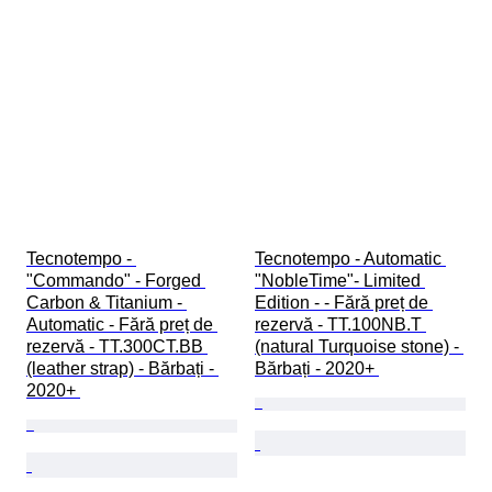
Tecnotempo - 
Tecnotempo - Automatic 
"Commando" - Forged 
"NobleTime"- Limited 
Carbon & Titanium - 
Edition - - Fără preț de 
Automatic - Fără preț de 
rezervă - TT.100NB.T 
rezervă - TT.300CT.BB 
(natural Turquoise stone) - 
(leather strap) - Bărbați - 
Bărbați - 2020+ 
2020+ 