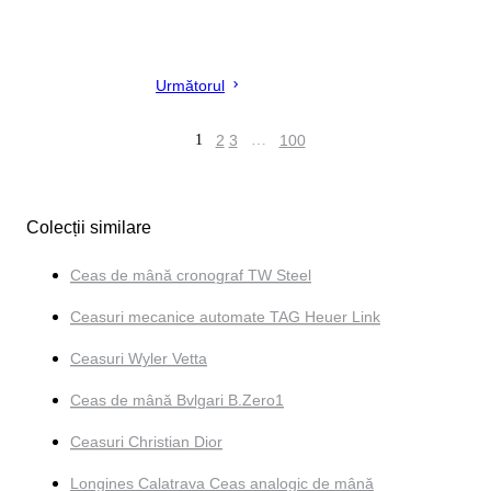
Următorul
1
2
3
…
100
Colecții similare
Ceas de mână cronograf TW Steel
Ceasuri mecanice automate TAG Heuer Link
Ceasuri Wyler Vetta
Ceas de mână Bvlgari B.Zero1
Ceasuri Christian Dior
Longines Calatrava Ceas analogic de mână