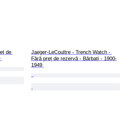
eț de 
Jaeger-LeCoultre - Trench Watch - 
 
Fără preț de rezervă - Bărbați - 1900-
1949 