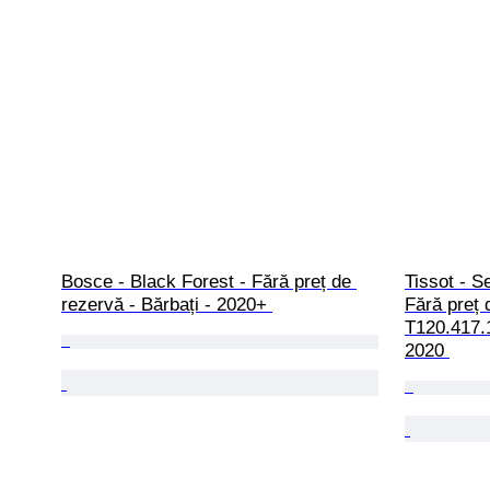
Bosce - Black Forest - Fără preț de 
Tissot - S
rezervă - Bărbați - 2020+ 
Fără preț 
T120.417.1
2020 