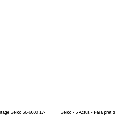
ntage Seiko 66-6000 17-
Seiko - 5 Actus - Fără preț 