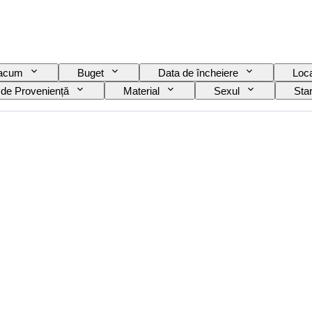
 acum
Buget
Data de încheiere
Loca
 de Proveniență
Material
Sexul
Sta
diție
Limbă
Culoare
Mișcarea ceas