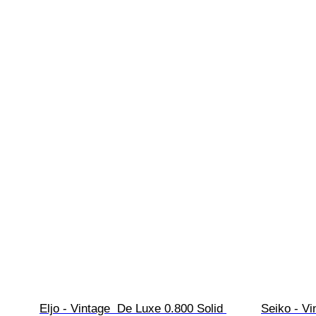
Eljo - Vintage  De Luxe 0.800 Solid 
Seiko - Vi