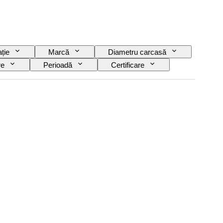
ție
Marcă
Diametru carcasă
re
Perioadă
Certificare
ului
Eră
Material curea ceas