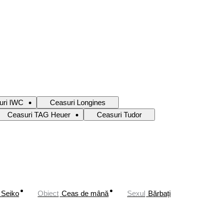
uri IWC
Ceasuri Longines
Ceasuri TAG Heuer
Ceasuri Tudor
Seiko
Obiect
Ceas de mână
Sexul
Bărbați