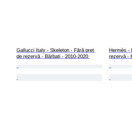
Gallucci Italy - Skeleton - Fără preț 
Hermès - K
de rezervă - Bărbați - 2010-2020 
rezervă - 