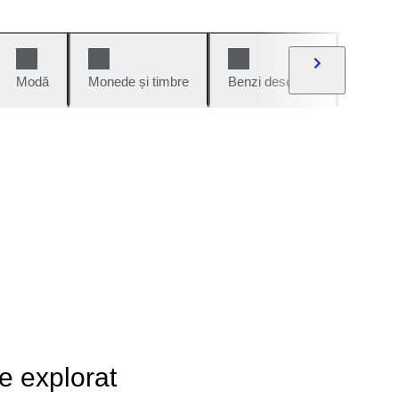
Modă
Monede și timbre
Benzi desenate
Mașini 
de explorat