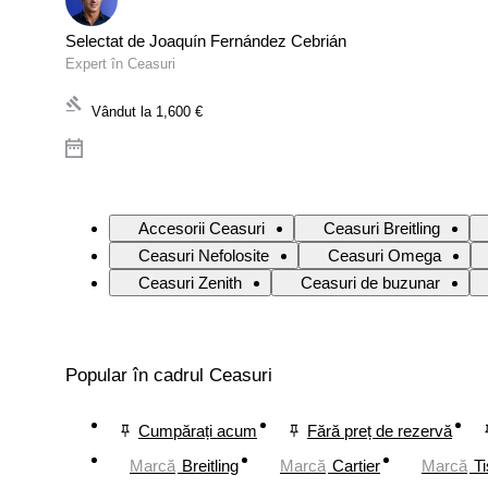
Selectat de Joaquín Fernández Cebrián
Expert în Ceasuri
Vândut la
1,600 €
Accesorii Ceasuri
Ceasuri Breitling
Ceasuri Nefolosite
Ceasuri Omega
Ceasuri Zenith
Ceasuri de buzunar
Popular în cadrul Ceasuri
Cumpărați acum
Fără preț de rezervă
Marcă
Breitling
Marcă
Cartier
Marcă
Ti