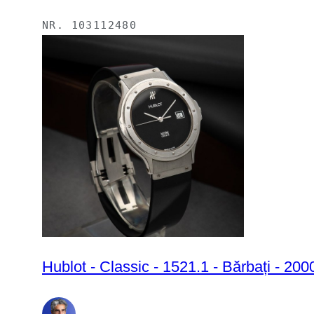
NR.
103112480
Hublot - Classic - 1521.1 - Bărbați - 20