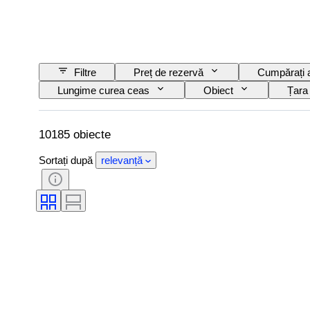
Filtre
Preț de rezervă
Cumpărați
Lungime curea ceas
Obiect
Țara
Subiect
Stil
Copertă
E
Mărime articol
Tip diamant
Model
10185 obiecte
Sortați după
relevanță