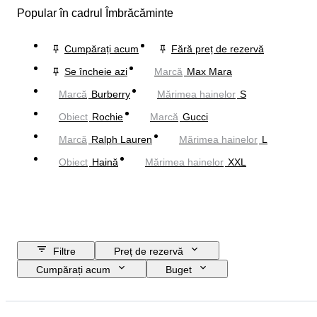
Popular în cadrul Îmbrăcăminte
Cumpărați acum
Fără preț de rezervă
Se încheie azi
Marcă
Max Mara
Marcă
Burberry
Mărimea hainelor
S
Obiect
Rochie
Marcă
Gucci
Marcă
Ralph Lauren
Mărimea hainelor
L
Obiect
Haină
Mărimea hainelor
XXL
Filtre
Preț de rezervă
Cumpărați acum
Buget
Data de încheiere
Locație
Marcă
Obiect