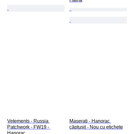
Vetements - Russia 
Maserati - Hanorac 
Patchwork - FW19 - 
căptușit - Nou cu etichete
Hanorac