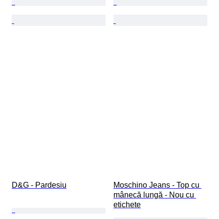
D&G - Pardesiu
Moschino Jeans - Top cu 
mânecă lungă - Nou cu 
etichete