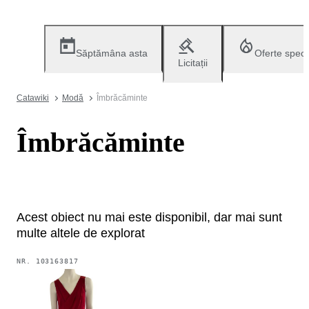
Săptămâna asta
Oferte speci
Licitații
Catawiki
Modă
Îmbrăcăminte
Îmbrăcăminte
Acest obiect nu mai este disponibil, dar mai sunt
multe altele de explorat
NR.
103163817