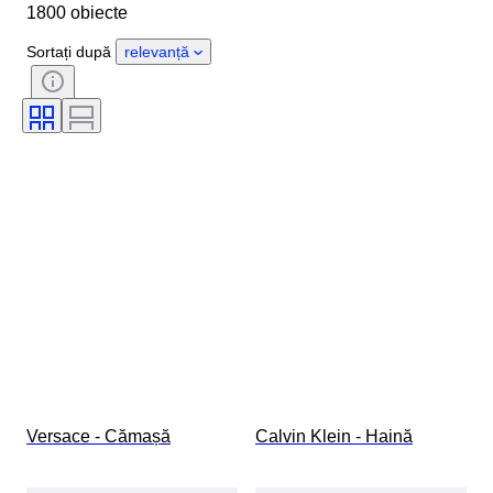
1800 obiecte
Țara de Proveniență
Material
Sexul
Stare
Perioadă
Sortați după
relevanță
Stil
Culoare
Mărimea hainelor
Mărime articol
Eră
Model
Dimensiune guler cămașă
Accesorii Incluse
Mărimea la pantofi
Versace - Cămașă
Calvin Klein - Haină