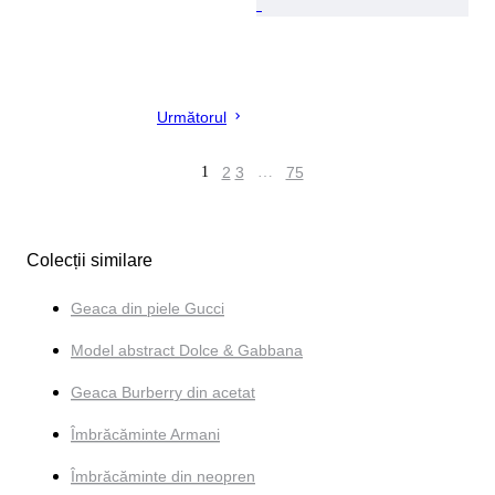
Următorul
1
2
3
…
75
Colecții similare
Geaca din piele Gucci
Model abstract Dolce & Gabbana
Geaca Burberry din acetat
Îmbrăcăminte Armani
Îmbrăcăminte din neopren