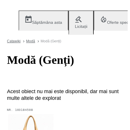
Săptămâna asta
Oferte speci
Licitații
Catawiki
Modă
Modă (Genți)
Modă (Genți)
Acest obiect nu mai este disponibil, dar mai sunt
multe altele de explorat
NR.
103184508