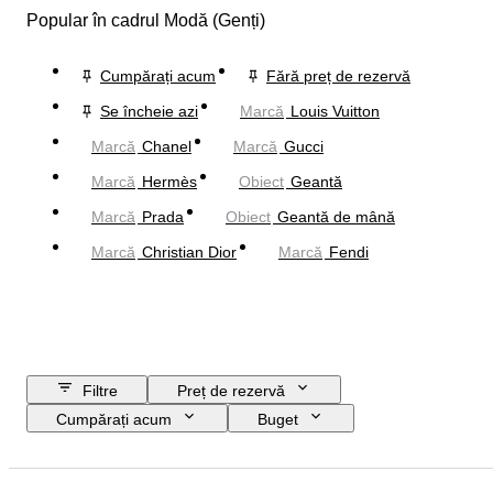
Popular în cadrul Modă (Genți)
Cumpărați acum
Fără preț de rezervă
Se încheie azi
Marcă
Louis Vuitton
Marcă
Chanel
Marcă
Gucci
Marcă
Hermès
Obiect
Geantă
Marcă
Prada
Obiect
Geantă de mână
Marcă
Christian Dior
Marcă
Fendi
Filtre
Preț de rezervă
Cumpărați acum
Buget
Data de încheiere
Locație
Dimensiuni
Marcă