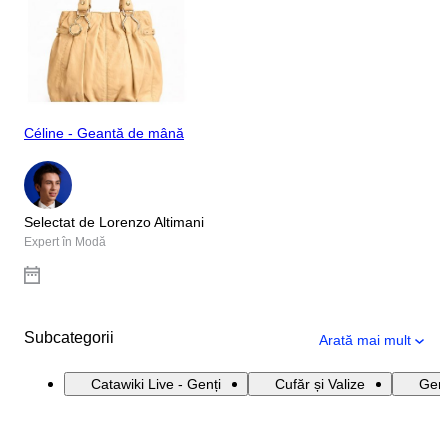
Céline - Geantă de mână
Selectat de Lorenzo Altimani
Expert în Modă
Subcategorii
Arată mai mult
Catawiki Live - Genți
Cufăr și Valize
Genț