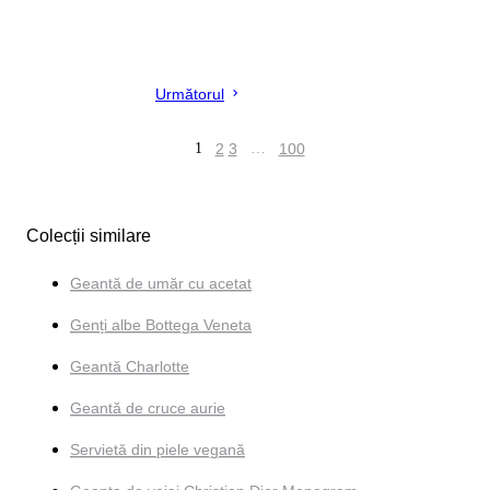
Următorul
1
2
3
…
100
Colecții similare
Geantă de umăr cu acetat
Genți albe Bottega Veneta
Geantă Charlotte
Geantă de cruce aurie
Servietă din piele vegană