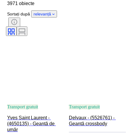
3971 obiecte
Mărimea hainelor
Obiect
Țara de Proveniență
Material
Sortați după
relevanță
Sexul
Stare
Certificare
Culoare
Accesorii Incluse
Model
Mărime articol
Eră
Model
Mărimea la pantofi
Transport gratuit
Transport gratuit
Yves Saint Laurent - 
Delvaux - (5526761) - 
(4650135) - Geantă de 
Geantă crossbody
umăr