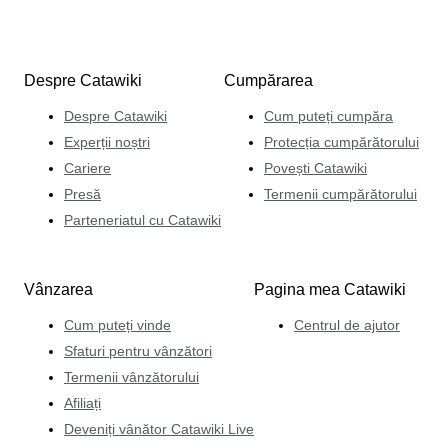
Despre Catawiki
Cumpărarea
Despre Catawiki
Cum puteți cumpăra
Experții noștri
Protecția cumpărătorului
Cariere
Povești Catawiki
Presă
Termenii cumpărătorului
Parteneriatul cu Catawiki
Vânzarea
Pagina mea Catawiki
Cum puteți vinde
Centrul de ajutor
Sfaturi pentru vânzători
Termenii vânzătorului
Afiliați
Deveniți vânător Catawiki Live