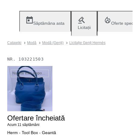
Săptămâna asta
Oferte speci
Licitații
Catawiki
Modă
Modă (Genți)
Licitație Genți Hermès
NR.
103221503
Nu mai este disponibil
Ofertare încheiată
Acum 11 săptămâni
Herm - Tool Box - Geantă