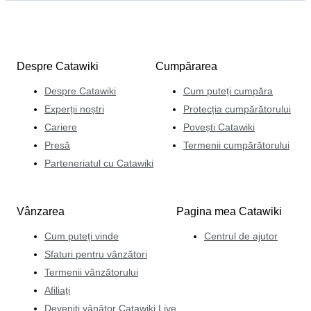
Despre Catawiki
Cumpărarea
Despre Catawiki
Cum puteți cumpăra
Experții noștri
Protecția cumpărătorului
Cariere
Povești Catawiki
Presă
Termenii cumpărătorului
Parteneriatul cu Catawiki
Vânzarea
Pagina mea Catawiki
Cum puteți vinde
Centrul de ajutor
Sfaturi pentru vânzători
Termenii vânzătorului
Afiliați
Deveniți vânător Catawiki Live