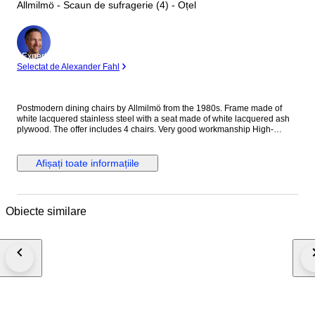
Allmilmö - Scaun de sufragerie (4) - Oțel
Expert
Selectat de Alexander Fahl
Postmodern dining chairs by Allmilmö from the 1980s. Frame made of
white lacquered stainless steel with a seat made of white lacquered ash
plywood. The offer includes 4 chairs. Very good workmanship High-
quality materials Made in Germany. Manufacturer: Allmilmö Seat Height:
45.0 cm Width: 48 cm Height: 111 cm Depth: 49 cm Good restored
condition with slight signs of use. Stripes, scratches, and small dents
Afișați toate informațiile
present. Please note that the delivery time for the furniture is 2-5 weeks.
The shipping costs are specified as flat rates, and we still need to inquire
about the shipping costs for each city or location. We will inform you after
the purchase whether we will refund your shipping costs or if your location
Obiecte similare
requires additional shipping costs.