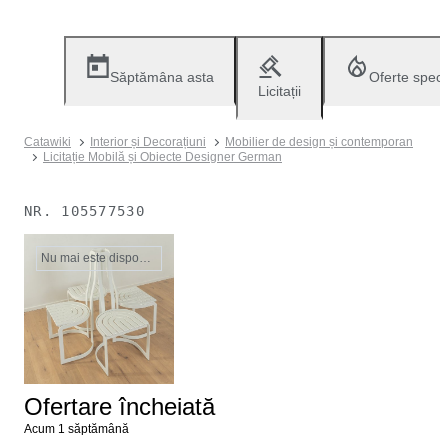
Săptămâna asta
Oferte speci
Licitații
Catawiki
Interior și Decorațiuni
Mobilier de design și contemporan
Licitație Mobilă și Obiecte Designer German
NR.
105577530
Nu mai este disponibil
Ofertare încheiată
Acum 1 săptămână