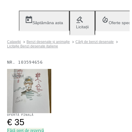
Săptămâna asta
Oferte speci
Licitații
Catawiki
Benzi desenate și animație
Cărți de benzi desenate
Licitație Benzi desenate italiene
NR.
103594656
Vândut
OFERTĂ FINALĂ
€ 35
Fără preț de rezervă