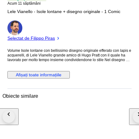
Acum 11 săptămâni
Lele Vianello - Isole lontane + disegno originale - 1 Comic
Expert
Selectat de Filippo Piras
Volume Isole lontane con bellissimo disegno originale efferato con lapis e
acquerelli, di Lele Vianello grande amico di Hugo Pratt con il quale ha
lavorato per molto tempo insieme condividendone lo stile Nel disegno è
raffigurato il Comandante Drake personaggio di riferimento del fumetto A
disposizione per qualsiasi informazione aggiuntiva Spedizione tracciata
imbottitura adeguata
Afișați toate informațiile
Obiecte similare