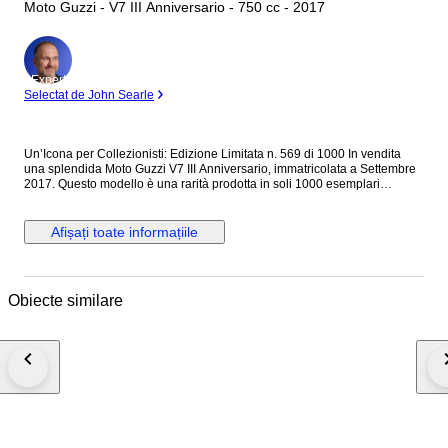
Moto Guzzi - V7 III Anniversario - 750 cc - 2017
Expert
Selectat de John Searle
Un’Icona per Collezionisti: Edizione Limitata n. 569 di 1000 In vendita
una splendida Moto Guzzi V7 III Anniversario, immatricolata a Settembre
2017. Questo modello è una rarità prodotta in soli 1000 esemplari
numerati per celebrare il 50° anniversario della V7. Un pezzo di storia
italiana che unisce lo stile classico alla sicurezza moderna (ABS, Traction
Control ed Euro 4). Condizioni e Manutenzione: La moto è stata utilizzata
Afișați toate informațiile
regolarmente e sempre tagliandata presso centri ufficiali Moto Guzzi
(ultimo tagliando: Ottobre 2024). Ha percorso 32.000 km, con revisione
ministeriale certificata a Giugno 2024. Meccanicamente è in perfetto stato.
Recentemente controllata presso officina autorizzata con reset del
Obiecte similare
sistema elettronico; contachilometri e strumentazione perfettamente
funzionanti. Estetica e Dettagli di Usura: La moto conserva tutto il suo
fascino originale. Essendo un mezzo che ha viaggiato, presenta dei segni
di usura, in particolare: I collettori di scarico cromati, nella parte superiore
vicino alle testate, presentano un'evidente corrosione superficiale
alveolare e segni di vaiolatura (visibili in foto), difetto estetico che riflette
l'uso e l'esposizione al calore e agli agenti esterni. Un appassionato
esperto saprà come affrontarlo per un ripristino. Alcune plastiche
secondarie mostrano una leggera opacizzazione dovuta al tempo, mentre
il serbatoio cromato rimane il punto focale della bellezza del mezzo. Si