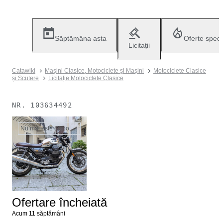
Săptămâna asta
Oferte speci
Licitații
Catawiki
Mașini Clasice, Motociclete și Mașini
Motociclete Clasice
și Scutere
Licitație Motociclete Clasice
NR.
103634492
Nu mai este disponibil
Ofertare încheiată
Acum 11 săptămâni