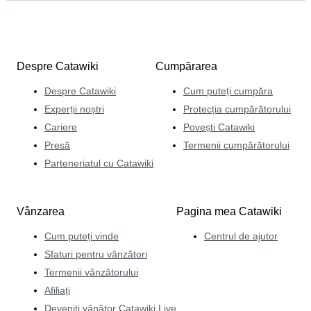
Despre Catawiki
Cumpărarea
Despre Catawiki
Cum puteți cumpăra
Experții noștri
Protecția cumpărătorului
Cariere
Povești Catawiki
Presă
Termenii cumpărătorului
Parteneriatul cu Catawiki
Vânzarea
Pagina mea Catawiki
Cum puteți vinde
Centrul de ajutor
Sfaturi pentru vânzători
Termenii vânzătorului
Afiliați
Deveniți vânător Catawiki Live