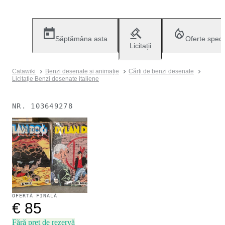
Săptămâna asta
Oferte speci
Licitații
Catawiki
Benzi desenate și animație
Cărți de benzi desenate
Licitație Benzi desenate italiene
NR.
103649278
Vândut
OFERTĂ FINALĂ
€ 85
Fără preț de rezervă