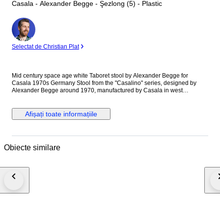
Casala - Alexander Begge - Şezlong (5) - Plastic
Expert
Selectat de Christian Plat
Mid century space age white Taboret stool by Alexander Begge for
Casala 1970s Germany Stool from the "Casalino" series, designed by
Alexander Begge around 1970, manufactured by Casala in west
Germany . The stool is made of high quality molded plastic. This style is
typical of mid-century design and makes the Casalino an iconic piece that
has been famous since its launch in 1970e It is an official Casala
Afișați toate informațiile
production, marked below the base, as can be seen in the photos. All
stools are in great condition , as a new Dimensions Width 48 cm depth 41
cm Height 49 cm Color : white
Obiecte similare