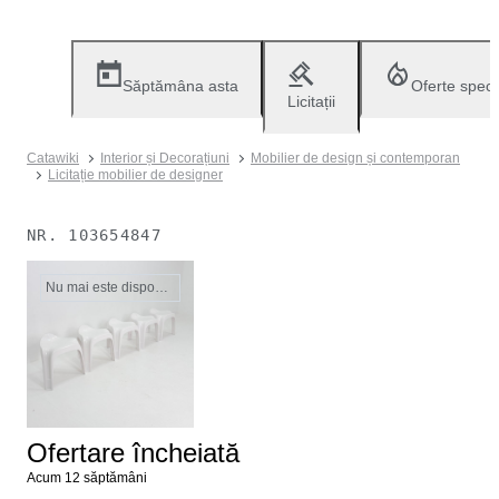
Săptămâna asta
Oferte speci
Licitații
Catawiki
Interior și Decorațiuni
Mobilier de design și contemporan
Licitație mobilier de designer
NR.
103654847
Nu mai este disponibil
Ofertare încheiată
Acum 12 săptămâni