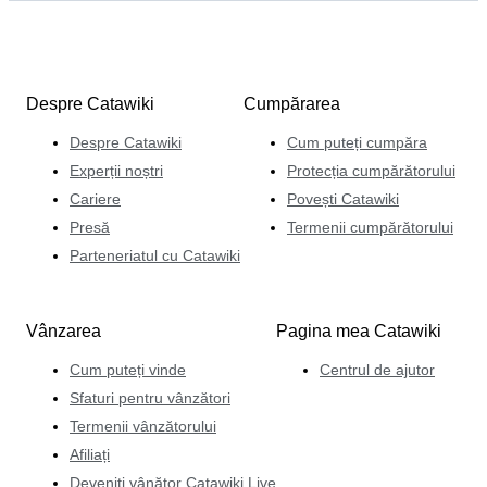
Despre Catawiki
Cumpărarea
Despre Catawiki
Cum puteți cumpăra
Experții noștri
Protecția cumpărătorului
Cariere
Povești Catawiki
Presă
Termenii cumpărătorului
Parteneriatul cu Catawiki
Vânzarea
Pagina mea Catawiki
Cum puteți vinde
Centrul de ajutor
Sfaturi pentru vânzători
Termenii vânzătorului
Afiliați
Deveniți vânător Catawiki Live