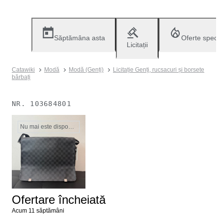
Săptămâna asta
Oferte speci
Licitații
Catawiki
Modă
Modă (Genți)
Licitație Genți, rucsacuri și borsete
bărbați
NR.
103684801
Nu mai este disponibil
Ofertare încheiată
Acum 11 săptămâni