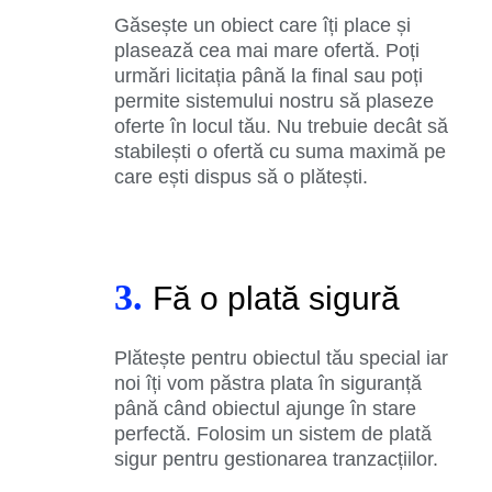
Găsește un obiect care îți place și
plasează cea mai mare ofertă. Poți
urmări licitația până la final sau poți
permite sistemului nostru să plaseze
oferte în locul tău. Nu trebuie decât să
stabilești o ofertă cu suma maximă pe
care ești dispus să o plătești.
3.
Fă o plată sigură
Plătește pentru obiectul tău special iar
noi îți vom păstra plata în siguranță
până când obiectul ajunge în stare
perfectă. Folosim un sistem de plată
sigur pentru gestionarea tranzacțiilor.