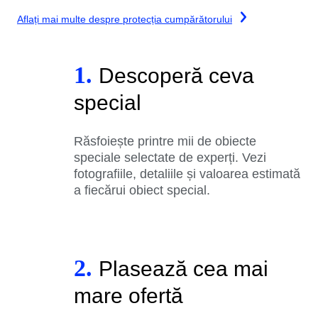
Aflați mai multe despre protecția cumpărătorului
1.
Descoperă ceva
special
Răsfoiește printre mii de obiecte
speciale selectate de experți. Vezi
fotografiile, detaliile și valoarea estimată
a fiecărui obiect special.
2.
Plasează cea mai
mare ofertă