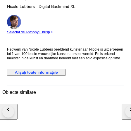
Nicole Lubbers - Digital Backmind XL
Expert
Selectat de Anthony Chrisp
Het werk van Nicole Lubbers beeldend kunstenaar. Nicole is uitgeroepen
tot 1 van 100 beste vrouwelijke kunstenaars ter wereld. En is erkend
meester in de kunst en daarmee beloont met een solo expositie op time
square New York. Transformeer je ruimte met het werk van van Nicole
Lubbers, een betoverend abstract stuk dat de kracht van veerkracht en
opwaartse beweging viert. Lubbers, bekend om haar innovatieve
Afișați toate informațiile
benadering van abstracte kunst, gebruikt een opvallend palet en
dynamische vormen om een ​​meeslepend visueel verhaal te creëren. De
rijke kleuren en ingewikkelde texturen van het kunstwerk trekken kijkers
naar binnen en moedigen hen aan om na te denken over thema's als
Obiecte similare
doorzettingsvermogen en kracht. De gedurfde compositie van het stuk
maakt het een ideaal middelpunt voor een verscheidenheid aan
omgevingen, van moderne woonkamers tot chique kantoren en verfijnde
galerijen. Je ontvangt dit kunstwerk als opgerold canvas. Dat betekent dat
het doek los, zonder frame, is verzonden. Dit doen we met zorg, om het
werk optimaal te beschermen tijdens transport én om jou de vrijheid te
geven het precies zo in te lijsten of op te spannen als jij mooi vindt. Laat
het canvas professioneel opspannen op een spieraam bij een
lijstenmaker. Of kies voor een mooie lijst naar keuze – met of zonder glas,