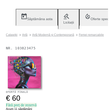
Săptămâna asta
Oferte speci
Licitații
Catawiki
Artă
Artă Modernă și Contemporană
Femei remarcabile
NR.
103823475
Vândut
OFERTĂ FINALĂ
€ 60
Fără preț de rezervă
Acum 11 săptămâni