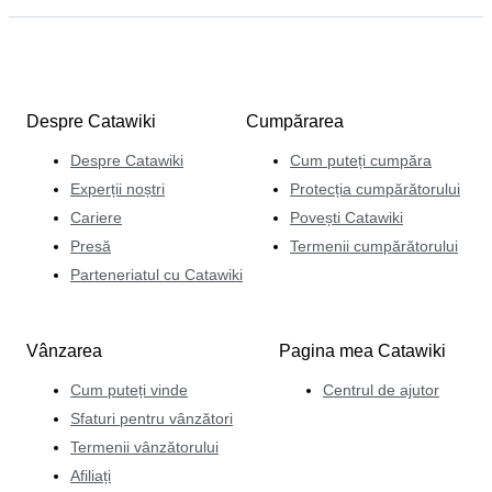
Despre Catawiki
Cumpărarea
Despre Catawiki
Cum puteți cumpăra
Experții noștri
Protecția cumpărătorului
Cariere
Povești Catawiki
Presă
Termenii cumpărătorului
Parteneriatul cu Catawiki
Vânzarea
Pagina mea Catawiki
Cum puteți vinde
Centrul de ajutor
Sfaturi pentru vânzători
Termenii vânzătorului
Afiliați