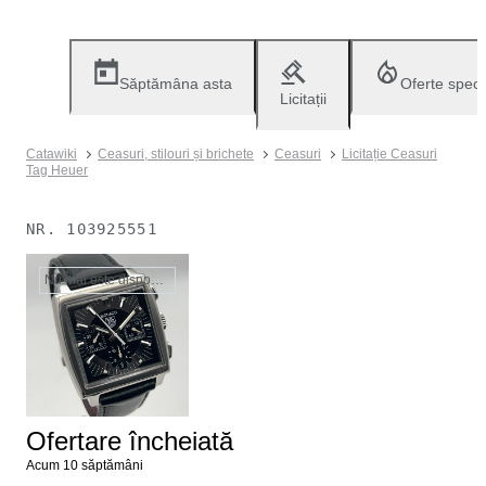
Săptămâna asta
Oferte speci
Licitații
Catawiki
Ceasuri, stilouri și brichete
Ceasuri
Licitație Ceasuri
Tag Heuer
NR.
103925551
Nu mai este disponibil
Ofertare încheiată
Acum 10 săptămâni