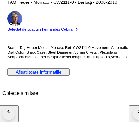
TAG Heuer - Monaco - CW2111-0 - Bărbați - 2000-2010
Expert
Selectat de Joaquín Fernández Cebrián
Brand: Tag Heuer Model: Monaco Ref: CW2111-0 Movement: Automatic
Dial Color: Black Case: Steel Diameter: 38mm Crystal: Plexiglass
Strap/Bracelet: Leather Strap/Bracelet length: Can fit up to 18,5cm Clasp:
Steel Fold Clasp Condition: Worn and in very good condition Extras: No
Box, No Papers *Shipping via UPS (fast shipping with tracking and
signature) **Optional shipping from Europe(EU) is available. Please
Afișați toate informațiile
contact seller for details.
Obiecte similare