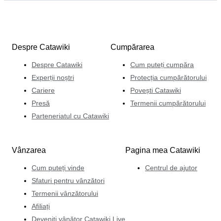
Despre Catawiki
Cumpărarea
Despre Catawiki
Cum puteți cumpăra
Experții noștri
Protecția cumpărătorului
Cariere
Povești Catawiki
Presă
Termenii cumpărătorului
Parteneriatul cu Catawiki
Vânzarea
Pagina mea Catawiki
Cum puteți vinde
Centrul de ajutor
Sfaturi pentru vânzători
Termenii vânzătorului
Afiliați
Deveniți vânător Catawiki Live