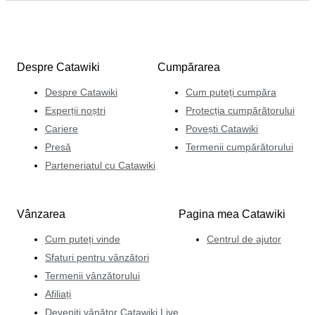
Despre Catawiki
Cumpărarea
Despre Catawiki
Cum puteți cumpăra
Experții noștri
Protecția cumpărătorului
Cariere
Povești Catawiki
Presă
Termenii cumpărătorului
Parteneriatul cu Catawiki
Vânzarea
Pagina mea Catawiki
Cum puteți vinde
Centrul de ajutor
Sfaturi pentru vânzători
Termenii vânzătorului
Afiliați
Deveniți vânător Catawiki Live