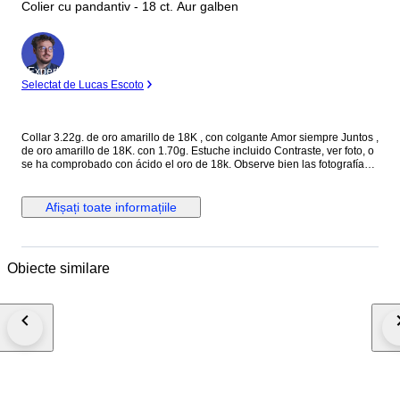
Colier cu pandantiv - 18 ct. Aur galben
Expert
Selectat de Lucas Escoto
Collar 3.22g. de oro amarillo de 18K , con colgante Amor siempre Juntos ,
de oro amarillo de 18K. con 1.70g. Estuche incluido Contraste, ver foto, o
se ha comprobado con ácido el oro de 18k. Observe bien las fotografías
de detalles, Cualquier defecto no mencionado en la descripción pero
visible en las fotos se considera como descrito y no podrá dar lugar a
ninguna reclamación Todos nuestros artículos están en stock para envío
Afișați toate informațiile
inmediato. El envío esta asegurado sin coste añadido. Fuera de Europa
será necesario el ID o DNI para la documentación de aduana y si hubiera
gastos serán por cuenta del comprador Los envíos a islas, pueden tener
incremento del precio (Consultar para que se pueda realizar el envio)
Obiecte similare
Envíos a todo el mundo a través de mensajería internacional DHL, UPS....
, con seguimiento. Excepto los artículos sin reserva