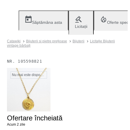
Săptămâna asta
Oferte speci
Licitații
Catawiki
Bijuterii si pietre prețioase
Bijuterii
Licitație Bijuterii
vintage bărbați
NR.
105598821
Nu mai este disponibil
Ofertare încheiată
Acum 2 zile