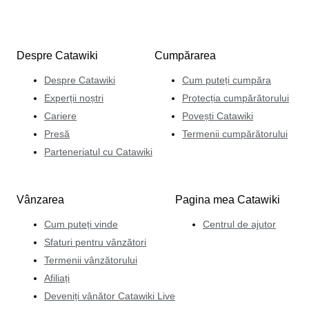
Despre Catawiki
Cumpărarea
Despre Catawiki
Cum puteți cumpăra
Experții noștri
Protecția cumpărătorului
Cariere
Povești Catawiki
Presă
Termenii cumpărătorului
Parteneriatul cu Catawiki
Vânzarea
Pagina mea Catawiki
Cum puteți vinde
Centrul de ajutor
Sfaturi pentru vânzători
Termenii vânzătorului
Afiliați
Deveniți vânător Catawiki Live