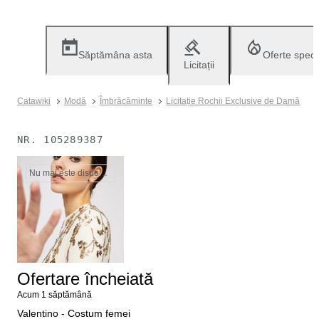
Săptămâna asta
Oferte speci
Licitații
Catawiki
Modă
Îmbrăcăminte
Licitație Rochii Exclusive de Damă
NR.
105289387
Nu mai este disponibil
Ofertare încheiată
Acum 1 săptămână
Valentino - Costum femei