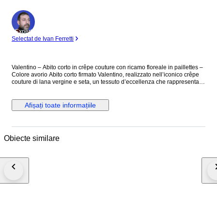
Expert
Selectat de Ivan Ferretti
Valentino – Abito corto in crêpe couture con ricamo floreale in paillettes –
Colore avorio Abito corto firmato Valentino, realizzato nell’iconico crêpe
couture di lana vergine e seta, un tessuto d’eccellenza che rappresenta
uno dei codici stilistici più riconoscibili della Maison. Il modello, dal taglio
a trapezio, presenta una silhouette sobria ed estremamente femminile,
arricchita da un ricercato ricamo floreale realizzato interamente a mano
Afișați toate informațiile
con paillettes color oro che si sviluppano sul corpetto, sulle maniche e sul
retro. Il design è pulito e minimal, ma estremamente raffinato. L’abito è
completamente foderato, per un comfort e una struttura impeccabili. Capo
prodotto in Italia. Composizione: 65% lana vergine – 35% seta Taglio 38
Obiecte similare
(misure disponibili su richiesta) Prezzo retail €3545 Mai indossato.
Spedito con tracciamento, assicurazione e imballaggio protetto.
#ExclusiveFashion2025