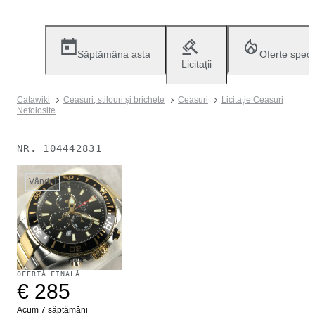
Săptămâna asta
Oferte speci
Licitații
Catawiki
Ceasuri, stilouri și brichete
Ceasuri
Licitație Ceasuri
Nefolosite
NR.
104442831
Vândut
OFERTĂ FINALĂ
€ 285
Acum 7 săptămâni