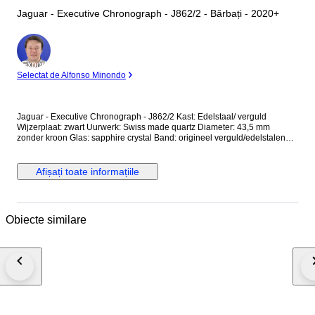
Jaguar - Executive Chronograph - J862/2 - Bărbați - 2020+
Expert
Selectat de Alfonso Minondo
Jaguar - Executive Chronograph - J862/2 Kast: Edelstaal/ verguld
Wijzerplaat: zwart Uurwerk: Swiss made quartz Diameter: 43,5 mm
zonder kroon Glas: sapphire crystal Band: origineel verguld/edelstalen
band met vouwsluiting Wristsize: 21 cm Staat: Nieuw! Garantie: 1 jaar "de
Horlogemeesters" Wordt geleverd in originele doos + documenten. Dit
horloge wordt aangetekend en verzekerd verstuurd (DHL-express).
Afișați toate informațiile
Obiecte similare