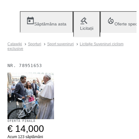
Săptămâna asta
Oferte speci
Licitații
Catawiki
Sporturi
Sport suveniruri
Licitație Suveniruri ciclism
exclusive
NR.
78951653
Vândut
OFERTĂ FINALĂ
€ 14,000
Acum 123 săptămâni