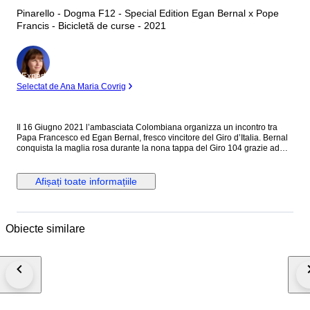
Pinarello - Dogma F12 - Special Edition Egan Bernal x Pope
Francis - Bicicletă de curse - 2021
Expert
Selectat de Ana Maria Covrig
Il 16 Giugno 2021 l’ambasciata Colombiana organizza un incontro tra
Papa Francesco ed Egan Bernal, fresco vincitore del Giro d’Italia. Bernal
conquista la maglia rosa durante la nona tappa del Giro 104 grazie ad
una fantastica vittoria, e la indossa per le successive 12, regalando alla
INEOS Granadiers la sua 12esima vittoria in un Gran Giro. Bernal decide
di regalare a Papa Francesco la Maglia Rosa appena vinta ed una
Afișați toate informațiile
bicicletta Pinarello Dogma F12 custom, come gesto simbolico di
gratitudine. Essendo lui cresciuto in una famiglia cattolica la benedizione
del Papa rappresenta uno dei simboli più importanti per lui. Si tratta
quindi di un pezzo unico al mondo, sia per quello che simboleggia che
Obiecte similare
per la particolarità di design. Taglia 53 Cambio Shimano Ultregra
Manubio Most Ultra Talon Ruote Vision Copertoni Pirelli P Zero
#exclusivepopculture