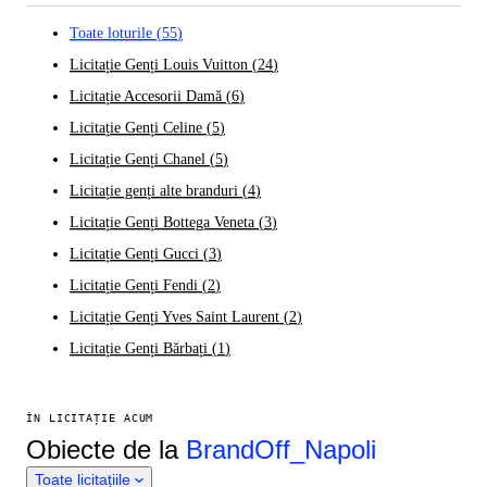
Toate loturile
(
55
)
Licitație Genți Louis Vuitton
(
24
)
Licitație Accesorii Damă
(
6
)
Licitație Genți Celine
(
5
)
Licitație Genți Chanel
(
5
)
Licitație genți alte branduri
(
4
)
Licitație Genți Bottega Veneta
(
3
)
Licitație Genți Gucci
(
3
)
Licitație Genți Fendi
(
2
)
Licitație Genți Yves Saint Laurent
(
2
)
Licitație Genți Bărbați
(
1
)
ÎN LICITAȚIE ACUM
Obiecte de la
BrandOff_Napoli
Toate licitațiile