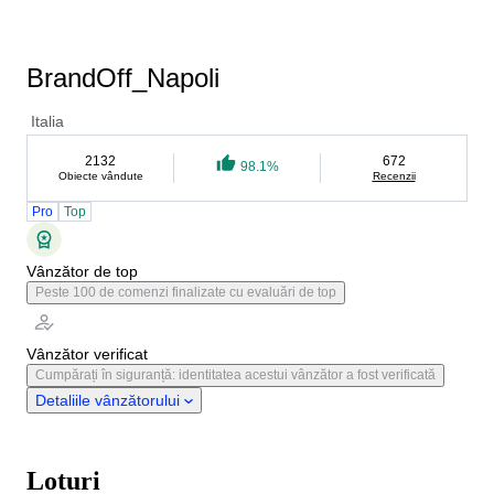
BrandOff_Napoli
Italia
2132
672
98.1%
Obiecte vândute
Recenzii
Pro
Top
Vânzător de top
Peste 100 de comenzi finalizate cu evaluări de top
Vânzător verificat
Cumpărați în siguranță: identitatea acestui vânzător a fost verificată
Detaliile vânzătorului
Loturi