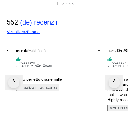
1
2
3
4
5
552
(de) recenzii
Vizualizează toate
user-da93deb4dd4d
user-a06c28
POZITIVĂ
POZITIVĂ
•
ACUM 2 SĂPTĂMÂNI
•
ACUM 2 
Tutto perfetto grazie mille
The team a
helpful, an
Vizualizați traducerea
item’s cond
fast. It wa
Highly re
Vizualizaț