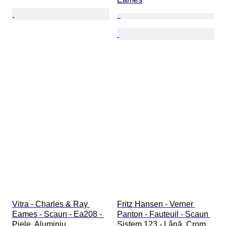
Vitra - Charles & Ray 
Fritz Hansen - Verner 
Eames - Scaun - Ea208 - 
Panton - Fauteuil - Scaun 
Piele, Aluminiu
Sistem 123 - Lână, Crom, 