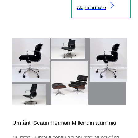
Afați mai multe
Urmăriți Scaun Herman Miller din aluminiu
Nu ratați - urmăriți pentru a fi anunțați atunci când