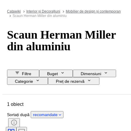
Catawiki
Interior și Decorațiuni
Mobilier de design și contemporan
Scaun Herman Miller din aluminiu
Scaun Herman Miller
din aluminiu
Filtre
Buget
Dimensiuni
Categorie
Preț de rezervă
Data de încheiere
Locație
Marcă
Obiect
1 obiect
Țara de Proveniență
Material
Stare
Perioadă
Eră
Sortați după
recomandate
Creator