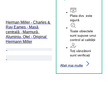
Plata dvs. este
sigură
Herman Miller - Charles & 
Ray Eames - Masă 
Toate obiectele
centrală - Marmură, 
sunt supuse unui
Aluminiu, Oțel - Original 
control al calității
Hermann Miller
Toți vânzătorii
sunt verificați
Afați mai multe