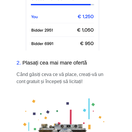
2
.
Plasați cea mai mare ofertă
Când găsiți ceva ce vă place, creați-vă un
cont gratuit și începeți să licitați!