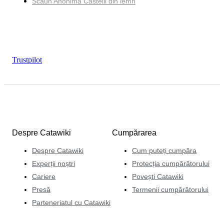
Scaun Anonima Castelli din lemn
Trustpilot
Despre Catawiki
Cumpărarea
Despre Catawiki
Cum puteți cumpăra
Experții noștri
Protecția cumpărătorului
Cariere
Povești Catawiki
Presă
Termenii cumpărătorului
Parteneriatul cu Catawiki