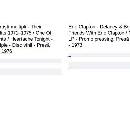
tiști multipli - Their 
Eric Clapton - Delaney & Bo
Hits 1971–1975 / One Of 
Friends With Eric Clapton / 
ts / Heartache Tonight - 
LP - Promo pressing, Presă
tiple - Disc vinil - Presă 
- 1973
- 1976