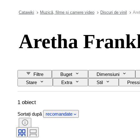
Catawiki
Muzică, filme și camere video
Discuri de vinil
Are
Aretha Frank
Filtre
Buget
Dimensiuni
Stare
Extra
Stil
Press
1 obiect
Sortați după
recomandate