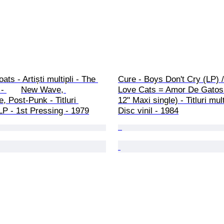
ts - Artiști multipli - The 
Cure - Boys Don't Cry (LP) 
ve, 
Love Cats = Amor De Gatos
, Post-Punk - Titluri 
12" Maxi single) - Titluri mult
 LP - 1st Pressing - 1979
Disc vinil - 1984