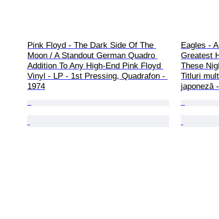
Pink Floyd - The Dark Side Of The 
Eagles - Ar
Moon / A Standout German Quadro 
Greatest 
Addition To Any High-End Pink Floyd 
These Nigh
Vinyl - LP - 1st Pressing, Quadrafon - 
Titluri mul
1974
japoneză 