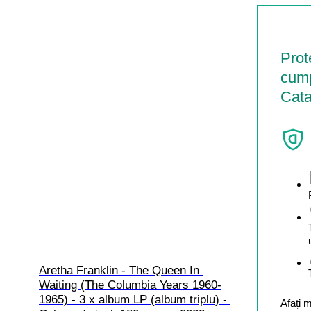
Prot
cump
Cata
Aretha Franklin - The Queen In 
Waiting (The Columbia Years 1960-
1965) - 3 x album LP (album triplu) - 
Afați 