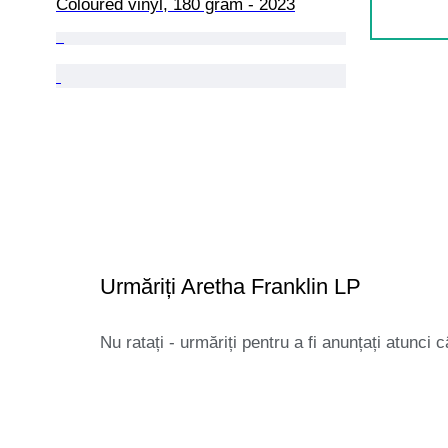
Coloured vinyl, 180 gram - 2023
Urmăriți Aretha Franklin LP
Nu ratați - urmăriți pentru a fi anunțați atunci