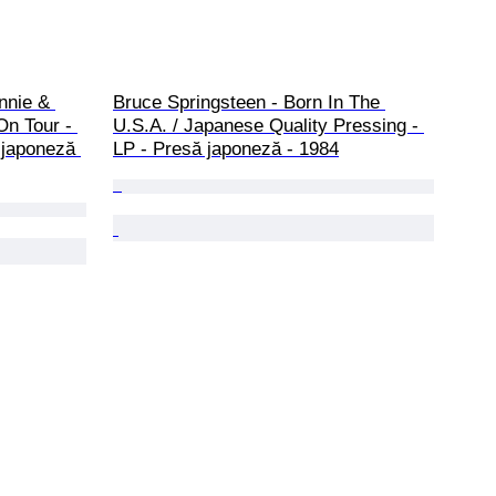
nnie & 
Bruce Springsteen - Born In The 
On Tour - 
U.S.A. / Japanese Quality Pressing - 
 japoneză 
LP - Presă japoneză - 1984