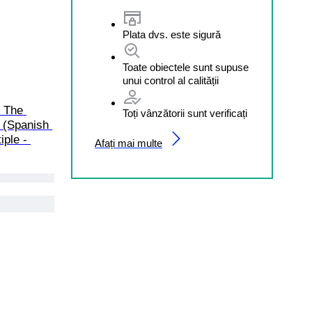
Plata dvs. este sigură
Toate obiectele sunt supuse
unui control al calității
/ The 
Toți vânzătorii sunt verificați
 (Spanish 
iple - 
Afați mai multe