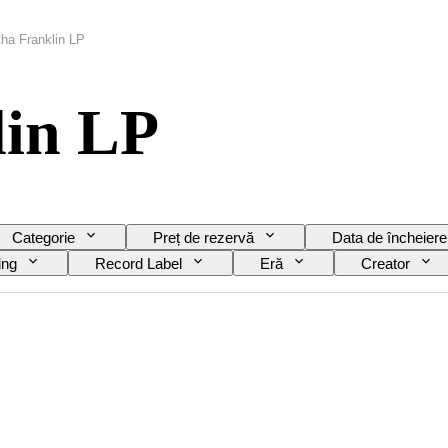
tha Franklin LP
lin LP
Categorie
Preț de rezervă
Data de încheiere
ing
Record Label
Eră
Creator