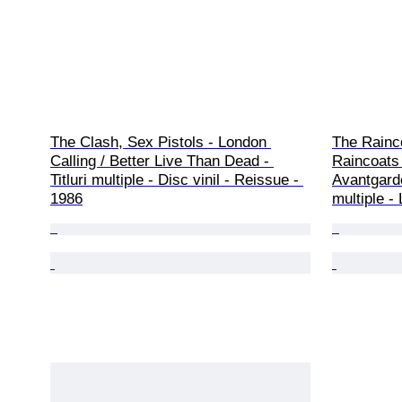
The Clash, Sex Pistols - London 
The Raincoa
Calling / Better Live Than Dead - 
Raincoats - 	New Wa
Titluri multiple - Disc vinil - Reissue - 
Avantgarde
1986
multiple -