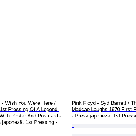
d - Wish You Were Here / 
Pink Floyd - Syd Barrett / T
1st Pressing Of A Legend 
Madcap Laughs 1970 First P
With Poster And Postcard - 
- Presă japoneză, 1st Press
 japoneză, 1st Pressing - 