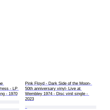
he 
Pink Floyd - Dark Side of the Moon- 
ress - LP 
50th anniversary vinyl- Live at 
ing - 1970
Wembley 1974 - Disc vinil single - 
2023