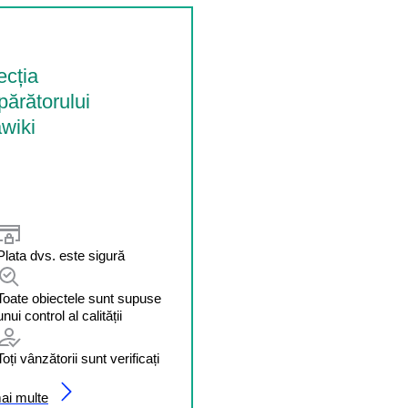
ecția
ărătorului
wiki
Plata dvs. este sigură
Toate obiectele sunt supuse
unui control al calității
Toți vânzătorii sunt verificați
mai multe