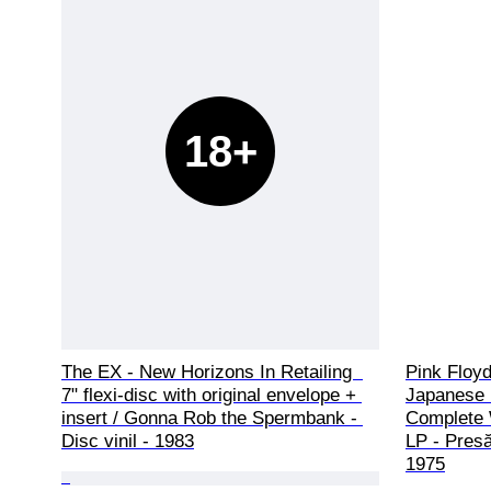
18+
The EX - New Horizons In Retailing  
Pink Floy
7" flexi-disc with original envelope + 
Japanese 
insert / Gonna Rob the Spermbank - 
Complete 
Disc vinil - 1983
LP - Presă
1975