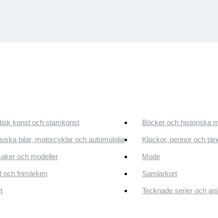
tisk konst och stamkonst
Böcker och historiska 
siska bilar, motorcyklar och automobilia
Klockor, pennor och tän
aker och modeller
Mode
 och frimärken
Samlarkort
t
Tecknade serier och an