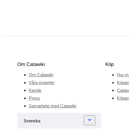
Om Catawiki
Köp
Om Catawiki
Hur m
Våra experter
Köpar
Karriär
Catawi
Press
Köparv
Samarbete med Catawiki