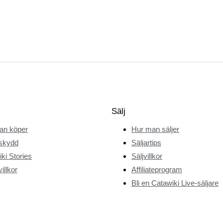
Sälj
an köper
Hur man säljer
skydd
Säljartips
ki Stories
Säljvillkor
illkor
Affiliateprogram
Bli en Catawiki Live-säljare