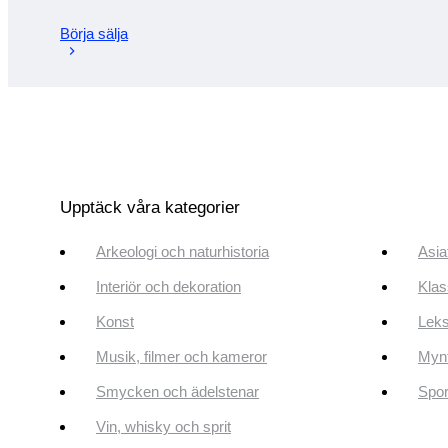
Börja sälja
Upptäck våra kategorier
Arkeologi och naturhistoria
Asia
Interiör och dekoration
Klas
Konst
Leks
Musik, filmer och kameror
Mynt
Smycken och ädelstenar
Spor
Vin, whisky och sprit