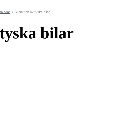
a bilar
Bilauktion av tyska bilar
tyska bilar