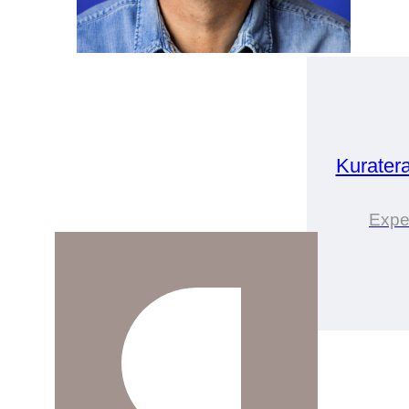
Kurater
Exper