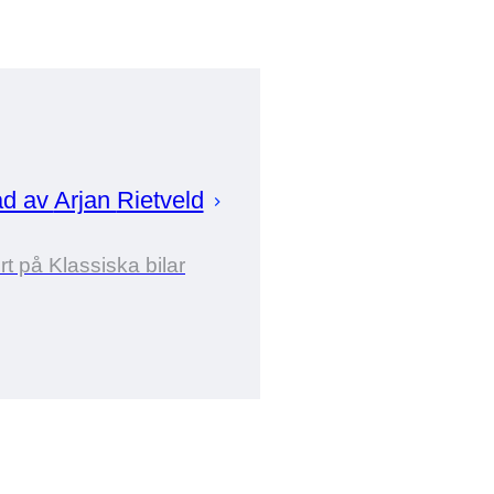
ad av
Arjan
Rietveld
t på Klassiska bilar