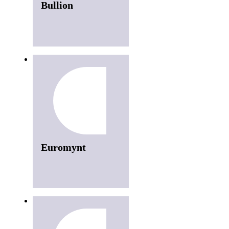
Bullion
Euromynt