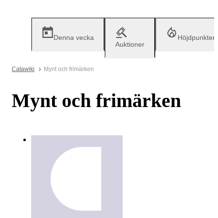
Denna vecka
Höjdpunkter
Auktioner
Catawiki
Mynt och frimärken
Mynt och frimärken