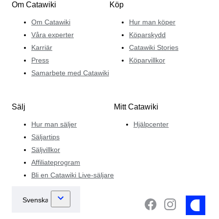
Om Catawiki
Köp
Om Catawiki
Hur man köper
Våra experter
Köparskydd
Karriär
Catawiki Stories
Press
Köparvillkor
Samarbete med Catawiki
Sälj
Mitt Catawiki
Hur man säljer
Hjälpcenter
Säljartips
Säljvillkor
Affiliateprogram
Bli en Catawiki Live-säljare