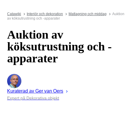
Catawiki
Interiör och dekoration
Matlagning och middag
Auktion
av köksutrustning och -apparater
Auktion av
köksutrustning och -
apparater
Kuraterad av
Ger
van Oers
Expert på Dekorativa objekt