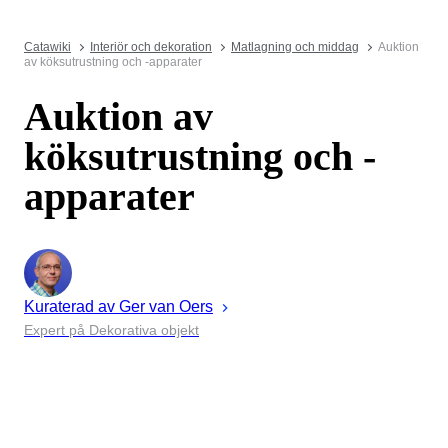
Catawiki
Interiör och dekoration
Matlagning och middag
Auktion
av köksutrustning och -apparater
Auktion av
köksutrustning och -
apparater
Kuraterad av
Ger
van Oers
Expert på Dekorativa objekt