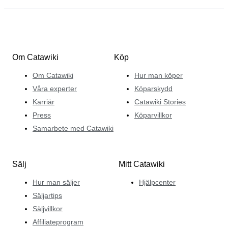
Om Catawiki
Köp
Om Catawiki
Hur man köper
Våra experter
Köparskydd
Karriär
Catawiki Stories
Press
Köparvillkor
Samarbete med Catawiki
Sälj
Mitt Catawiki
Hur man säljer
Hjälpcenter
Säljartips
Säljvillkor
Affiliateprogram