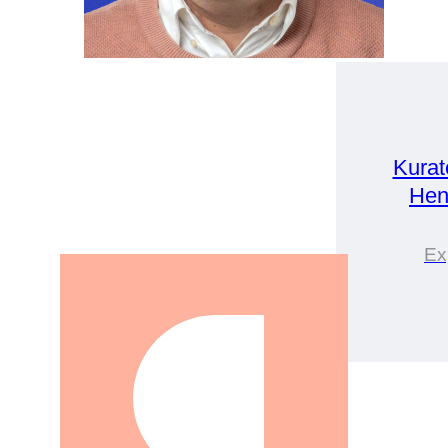
Kurat
Hen
Ex