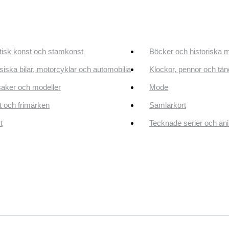
tisk konst och stamkonst
Böcker och historiska 
siska bilar, motorcyklar och automobilia
Klockor, pennor och tän
aker och modeller
Mode
 och frimärken
Samlarkort
t
Tecknade serier och an