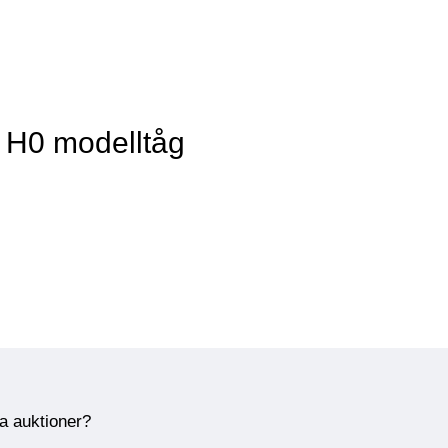
v H0 modelltåg
ra auktioner?