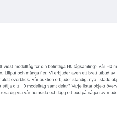
ett visst modelltåg för din befintliga H0 tågsamling? Vår H0 
Liliput och många fler. Vi erbjuder även ett brett utbud av ti
plett överblick. Vår auktion erbjuder ständigt nya listade obj
 sälja ditt H0 modelltåg samt delar? Varje listat objekt över
rera dig via vår hemsida och lägg ett bud på någon av model