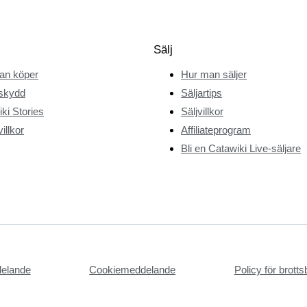
Sälj
an köper
Hur man säljer
skydd
Säljartips
ki Stories
Säljvillkor
illkor
Affiliateprogram
Bli en Catawiki Live-säljare
delande
Cookiemeddelande
Policy för brot