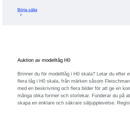
Börja sälja
Auktion av modelltåg H0
Brinner du för modelltåg i H0 skala? Letar du efter 
flera tåg i H0 skala, från märken såsom Fleischmann, 
med en beskrivning och flera bilder för att ge en kom
många olika former och storlekar. Funderar du på att
skapa en enklare och säkrare säljupplevelse. Regist