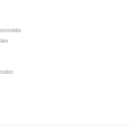
memorabilia
dare
imation