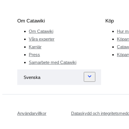
Om Catawiki
Köp
Om Catawiki
Hur m
Våra experter
Köpar
Karriär
Catawi
Press
Köparv
Samarbete med Catawiki
Användarvillkor
Dataskydd och integritetsmed