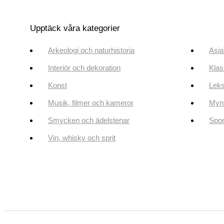
Upptäck våra kategorier
Arkeologi och naturhistoria
Asia
Interiör och dekoration
Klas
Konst
Leks
Musik, filmer och kameror
Mynt
Smycken och ädelstenar
Spor
Vin, whisky och sprit