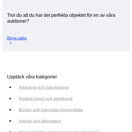
Tror du att du har det perfekta objektet för en av våra
auktioner?
Börja sälja
Upptäck våra kategorier
Arkeologi och naturhistoria
Asiatisk konst och stamkonst
Böcker och historiska memorabilia
Interiör och dekoration
Klassiska bilar, motorcyklar och automobilia