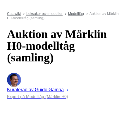
Catawiki
Leksaker och modeller
Modelltåg
Auktion av Märklin
H0-modelltåg (samling)
Auktion av Märklin
H0-modelltåg
(samling)
Kuraterad av
Guido
Gamba
Expert på Modelltåg (Märklin H0)