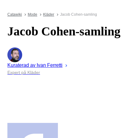
Catawiki
Mode
Kläder
Jacob Cohen-samling
Jacob Cohen-samling
Kuraterad av
Ivan
Ferretti
Expert på Kläder