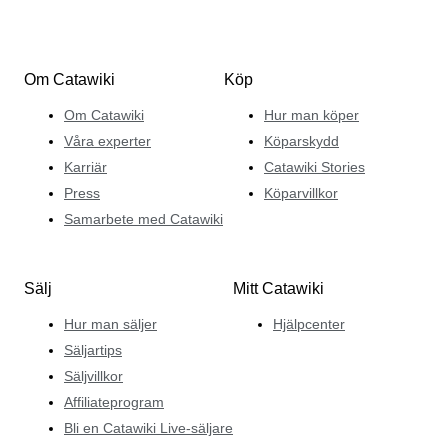
Om Catawiki
Köp
Om Catawiki
Hur man köper
Våra experter
Köparskydd
Karriär
Catawiki Stories
Press
Köparvillkor
Samarbete med Catawiki
Sälj
Mitt Catawiki
Hur man säljer
Hjälpcenter
Säljartips
Säljvillkor
Affiliateprogram
Bli en Catawiki Live-säljare