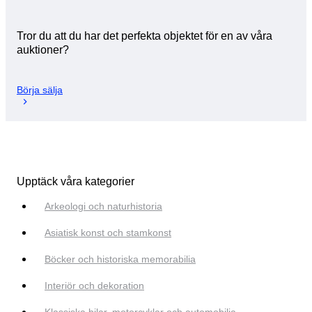
Tror du att du har det perfekta objektet för en av våra
auktioner?
Börja sälja
Upptäck våra kategorier
Arkeologi och naturhistoria
Asiatisk konst och stamkonst
Böcker och historiska memorabilia
Interiör och dekoration
Klassiska bilar, motorcyklar och automobilia