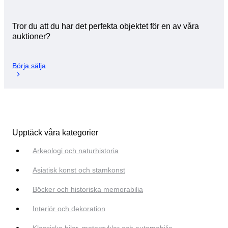
Tror du att du har det perfekta objektet för en av våra
auktioner?
Börja sälja
Upptäck våra kategorier
Arkeologi och naturhistoria
Asiatisk konst och stamkonst
Böcker och historiska memorabilia
Interiör och dekoration
Klassiska bilar, motorcyklar och automobilia