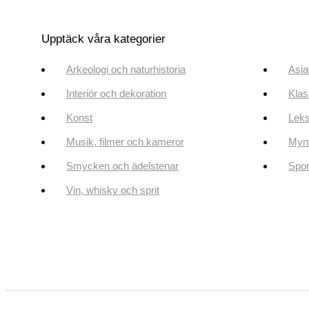
Upptäck våra kategorier
Arkeologi och naturhistoria
Asia
Interiör och dekoration
Klas
Konst
Leks
Musik, filmer och kameror
Mynt
Smycken och ädelstenar
Spor
Vin, whisky och sprit