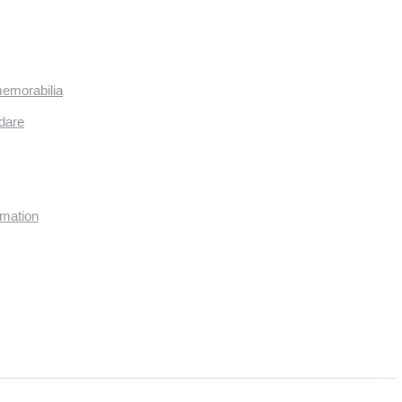
memorabilia
dare
imation