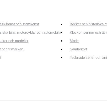
tisk konst och stamkonst
Böcker och historiska 
siska bilar, motorcyklar och automobilia
Klockor, pennor och tän
aker och modeller
Mode
 och frimärken
Samlarkort
t
Tecknade serier och an