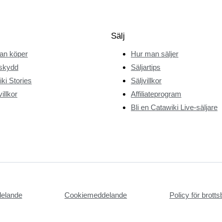
Sälj
an köper
Hur man säljer
skydd
Säljartips
ki Stories
Säljvillkor
illkor
Affiliateprogram
Bli en Catawiki Live-säljare
delande
Cookiemeddelande
Policy för brot