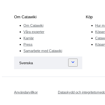
Om Catawiki
Köp
Om Catawiki
Hur m
Våra experter
Köpar
Karriär
Catawi
Press
Köparv
Samarbete med Catawiki
Användarvillkor
Dataskydd och integritetsmed