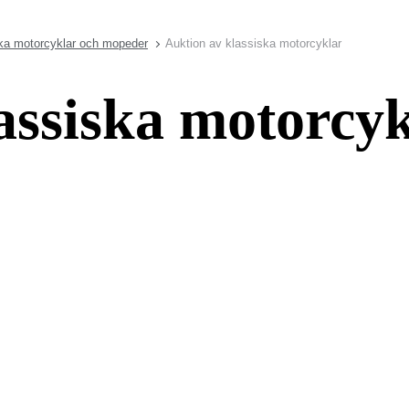
ka motorcyklar och mopeder
Auktion av klassiska motorcyklar
assiska motorcy