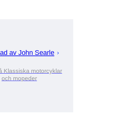
rad av
John
Searle
å Klassiska motorcyklar
och mopeder