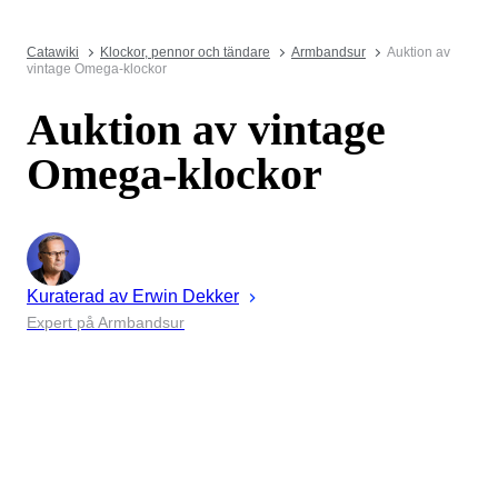
Catawiki
Klockor, pennor och tändare
Armbandsur
Auktion av
vintage Omega-klockor
Auktion av vintage
Omega-klockor
Kuraterad av
Erwin
Dekker
Expert på Armbandsur