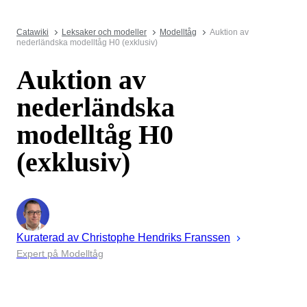
Catawiki
Leksaker och modeller
Modelltåg
Auktion av
nederländska modelltåg H0 (exklusiv)
Auktion av
nederländska
modelltåg H0
(exklusiv)
Kuraterad av
Christophe
Hendriks Franssen
Expert på Modelltåg