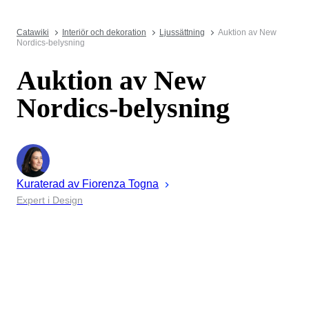
Catawiki
Interiör och dekoration
Ljussättning
Auktion av New
Nordics-belysning
Auktion av New
Nordics-belysning
Kuraterad av
Fiorenza
Togna
Expert i Design