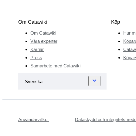
Om Catawiki
Köp
Om Catawiki
Hur m
Våra experter
Köpar
Karriär
Catawi
Press
Köparv
Samarbete med Catawiki
Användarvillkor
Dataskydd och integritetsmed