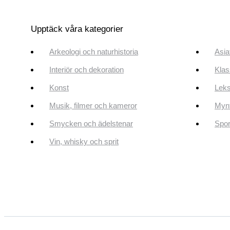
Upptäck våra kategorier
Arkeologi och naturhistoria
Asia
Interiör och dekoration
Klas
Konst
Leks
Musik, filmer och kameror
Mynt
Smycken och ädelstenar
Spor
Vin, whisky och sprit