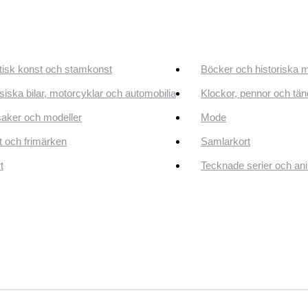
tisk konst och stamkonst
Böcker och historiska 
siska bilar, motorcyklar och automobilia
Klockor, pennor och tän
aker och modeller
Mode
 och frimärken
Samlarkort
t
Tecknade serier och an