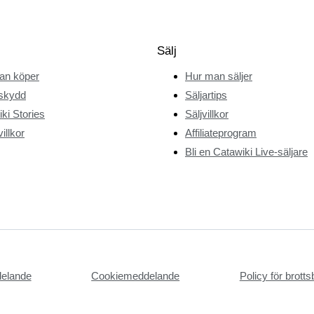
Sälj
an köper
Hur man säljer
skydd
Säljartips
ki Stories
Säljvillkor
illkor
Affiliateprogram
Bli en Catawiki Live-säljare
delande
Cookiemeddelande
Policy för brot