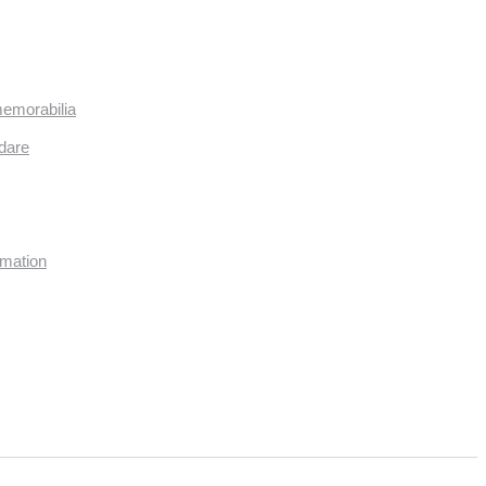
memorabilia
dare
imation