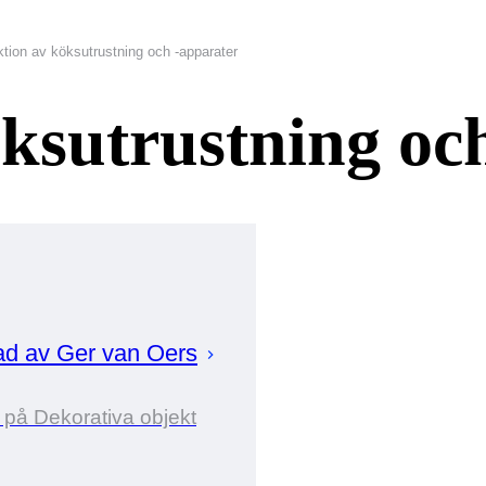
tion av köksutrustning och -apparater
ksutrustning oc
ad av
Ger
van Oers
 på Dekorativa objekt