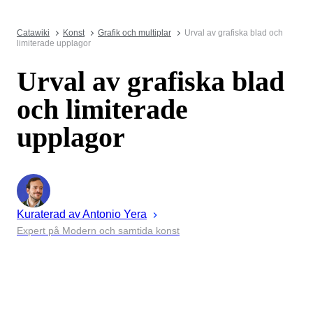
Catawiki
Konst
Grafik och multiplar
Urval av grafiska blad och
limiterade upplagor
Urval av grafiska blad
och limiterade
upplagor
Kuraterad av
Antonio
Yera
Expert på Modern och samtida konst