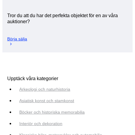
Tror du att du har det perfekta objektet för en av våra
auktioner?
Börja sälja
Upptäck våra kategorier
Arkeologi och naturhistoria
Asiatisk konst och stamkonst
Böcker och historiska memorabilia
Interiör och dekoration
Klassiska bilar, motorcyklar och automobilia