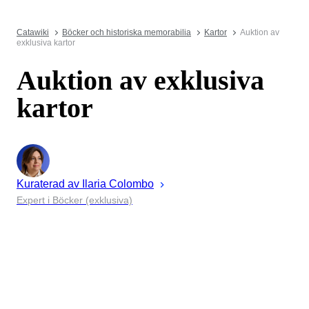
Catawiki
Böcker och historiska memorabilia
Kartor
Auktion av
exklusiva kartor
Auktion av exklusiva
kartor
Kuraterad av
Ilaria
Colombo
Expert i Böcker (exklusiva)