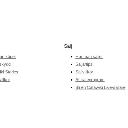
Sälj
an köper
Hur man säljer
skydd
Säljartips
ki Stories
Säljvillkor
illkor
Affiliateprogram
Bli en Catawiki Live-säljare