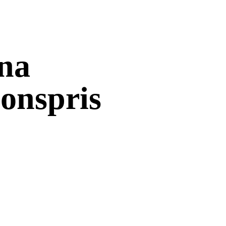
rna
ionspris