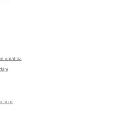
memorabilia
dare
imation