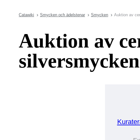
Catawiki
Smycken och ädelstenar
Smycken
Auktion av cer
Auktion av ce
silversmycken 
Kurate