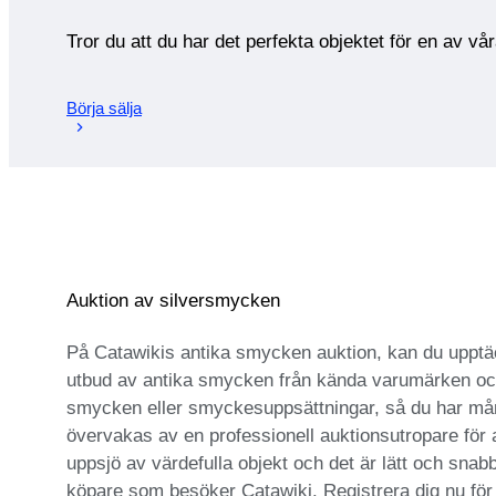
Tror du att du har det perfekta objektet för en av vå
Börja sälja
Auktion av silversmycken
På Catawikis antika smycken auktion, kan du upptäc
utbud av antika smycken från kända varumärken och e
smycken eller smyckesuppsättningar, så du har mång
övervakas av en professionell auktionsutropare för 
uppsjö av värdefulla objekt och det är lätt och snabbt
köpare som besöker Catawiki. Registrera dig nu för a