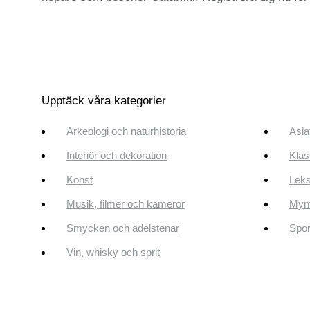
Upptäck våra kategorier
Arkeologi och naturhistoria
Asia
Interiör och dekoration
Klas
Konst
Leks
Musik, filmer och kameror
Mynt
Smycken och ädelstenar
Spor
Vin, whisky och sprit