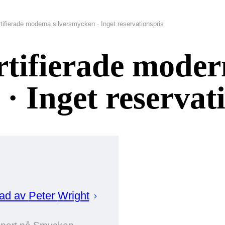
tifierade moderna silversmycken · Inget reservationspris
rtifierade mode
· Inget reservat
rad av
Peter
Wright