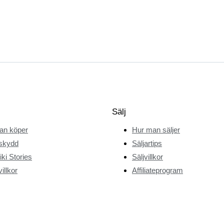
Sälj
an köper
Hur man säljer
skydd
Säljartips
ki Stories
Säljvillkor
illkor
Affiliateprogram