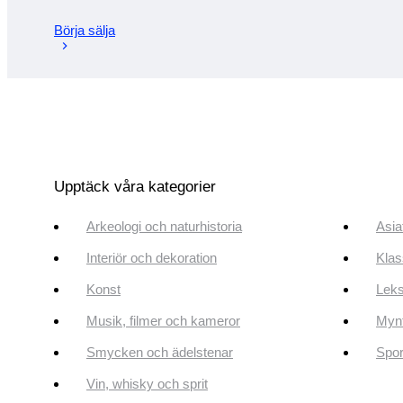
Börja sälja
Upptäck våra kategorier
Arkeologi och naturhistoria
Asia
Interiör och dekoration
Klas
Konst
Leks
Musik, filmer och kameror
Mynt
Smycken och ädelstenar
Spor
Vin, whisky och sprit