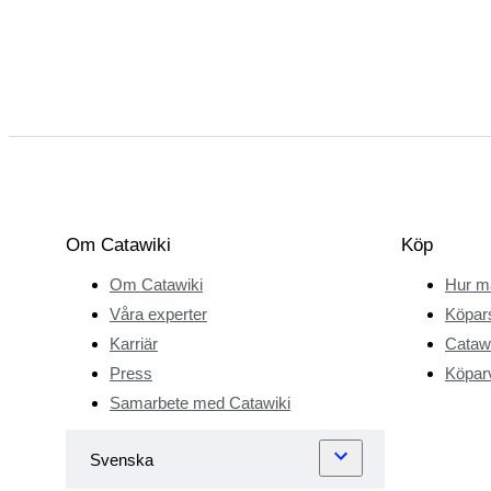
Om Catawiki
Köp
Om Catawiki
Hur m
Våra experter
Köpar
Karriär
Catawi
Press
Köparv
Samarbete med Catawiki