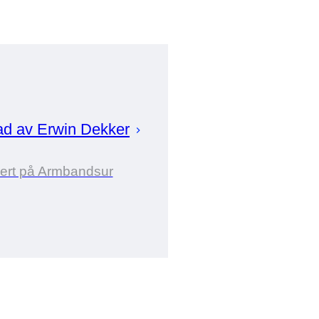
ad av
Erwin
Dekker
ert på Armbandsur