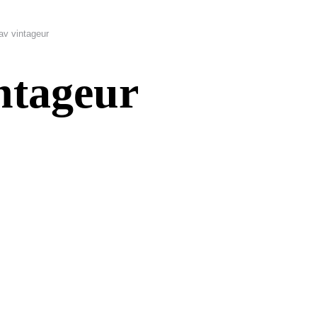
av vintageur
ntageur