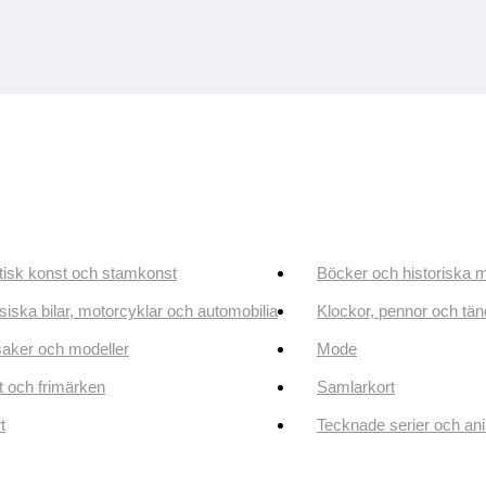
tisk konst och stamkonst
Böcker och historiska 
siska bilar, motorcyklar och automobilia
Klockor, pennor och tän
aker och modeller
Mode
 och frimärken
Samlarkort
t
Tecknade serier och an