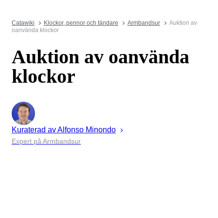
Catawiki
Klockor, pennor och tändare
Armbandsur
Auktion av
oanvända klockor
Auktion av oanvända
klockor
Kuraterad av
Alfonso
Minondo
Expert på Armbandsur