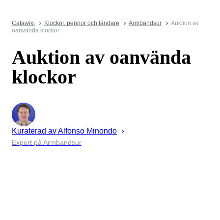
Catawiki
Klockor, pennor och tändare
Armbandsur
Auktion av
oanvända klockor
Auktion av oanvända
klockor
Kuraterad av
Alfonso
Minondo
Expert på Armbandsur