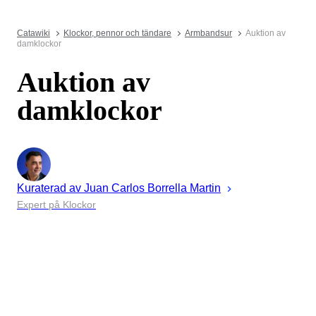
Catawiki
Klockor, pennor och tändare
Armbandsur
Auktion av
damklockor
Auktion av
damklockor
Kuraterad av
Juan
Carlos Borrella Martin
Expert på Klockor