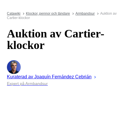
Catawiki
Klockor, pennor och tändare
Armbandsur
Auktion av
Cartier-klockor
Auktion av Cartier-
klockor
Kuraterad av
Joaquín
Fernández Cebrián
Expert på Armbandsur