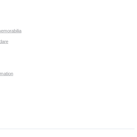
memorabilia
dare
imation