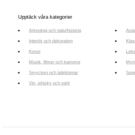
Upptäck våra kategorier
Arkeologi och naturhistoria
Asia
Interiör och dekoration
Klas
Konst
Leks
Musik, filmer och kameror
Mynt
Smycken och ädelstenar
Spor
Vin, whisky och sprit