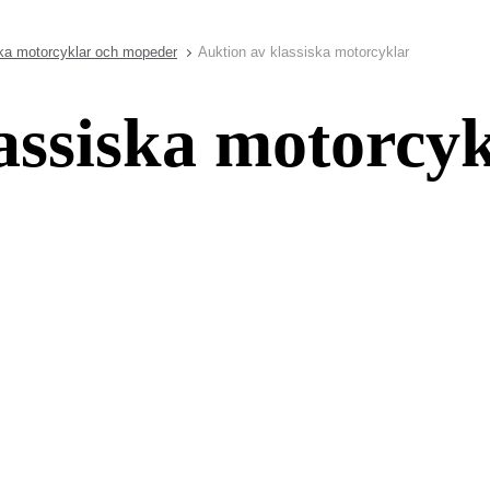
ka motorcyklar och mopeder
Auktion av klassiska motorcyklar
assiska motorcy