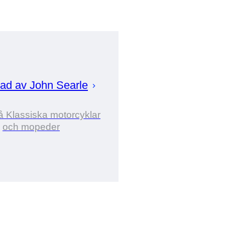
rad av
John
Searle
å Klassiska motorcyklar
och mopeder