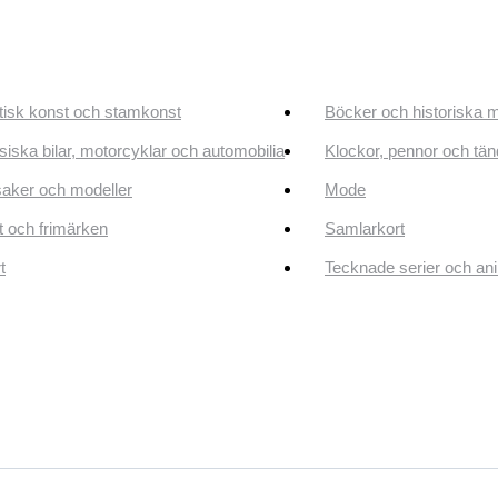
tisk konst och stamkonst
Böcker och historiska 
siska bilar, motorcyklar och automobilia
Klockor, pennor och tän
aker och modeller
Mode
 och frimärken
Samlarkort
t
Tecknade serier och an