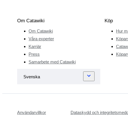
Om Catawiki
Köp
Om Catawiki
Hur m
Våra experter
Köpar
Karriär
Catawi
Press
Köparv
Samarbete med Catawiki
Användarvillkor
Dataskydd och integritetsmed