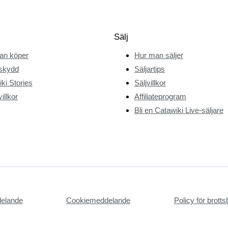
Sälj
an köper
Hur man säljer
skydd
Säljartips
ki Stories
Säljvillkor
illkor
Affiliateprogram
Bli en Catawiki Live-säljare
delande
Cookiemeddelande
Policy för brot