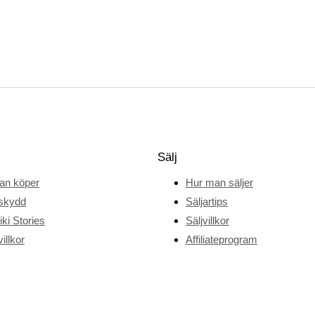
Sälj
an köper
Hur man säljer
skydd
Säljartips
ki Stories
Säljvillkor
illkor
Affiliateprogram