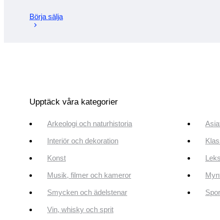
Börja sälja
Upptäck våra kategorier
Arkeologi och naturhistoria
Asia
Interiör och dekoration
Klas
Konst
Leks
Musik, filmer och kameror
Mynt
Smycken och ädelstenar
Spor
Vin, whisky och sprit