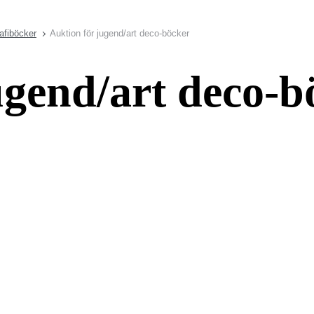
afiböcker
Auktion för jugend/art deco-böcker
ugend/art deco-b