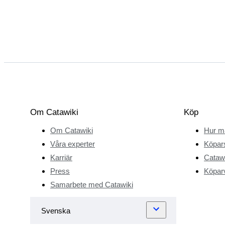
Om Catawiki
Köp
Om Catawiki
Hur m
Våra experter
Köpar
Karriär
Catawi
Press
Köparv
Samarbete med Catawiki