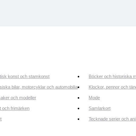
tisk konst och stamkonst
Böcker och historiska 
siska bilar, motorcyklar och automobilia
Klockor, pennor och tän
aker och modeller
Mode
 och frimärken
Samlarkort
t
Tecknade serier och an