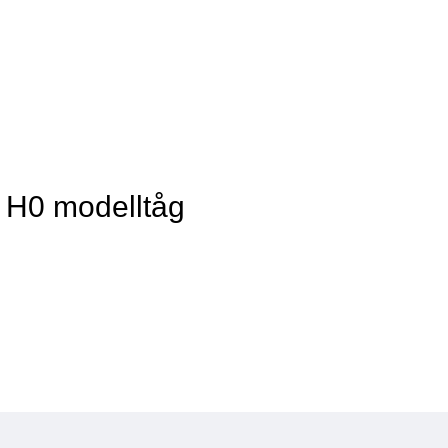
v H0 modelltåg