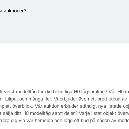
ra auktioner?
ett visst modelltåg för din befintliga H0 tågsamling? Vår H0 
Liliput och många fler. Vi erbjuder även ett brett utbud av ti
plett överblick. Vår auktion erbjuder ständigt nya listade obj
 sälja ditt H0 modelltåg samt delar? Varje listat objekt över
rera dig via vår hemsida och lägg ett bud på någon av model