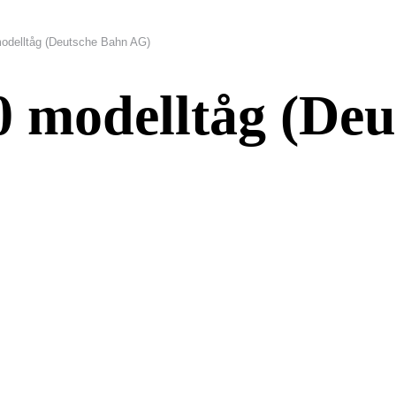
odelltåg (Deutsche Bahn AG)
0 modelltåg (De