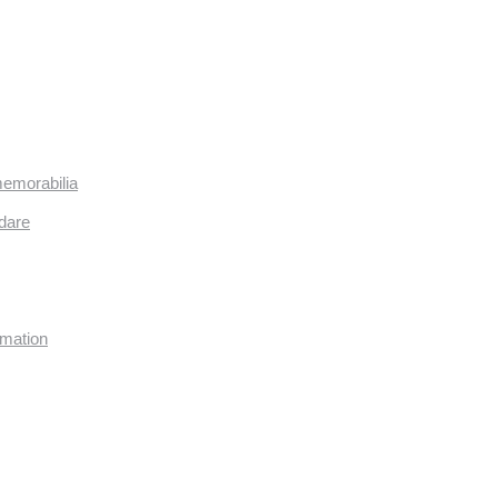
memorabilia
dare
imation