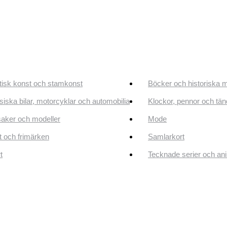
tisk konst och stamkonst
Böcker och historiska 
siska bilar, motorcyklar och automobilia
Klockor, pennor och tän
aker och modeller
Mode
 och frimärken
Samlarkort
t
Tecknade serier och an