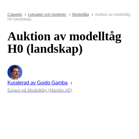
Catawiki
Leksaker och modeller
Modelltåg
Auktion av modelltåg
H0 (landskap)
Auktion av modelltåg
H0 (landskap)
Kuraterad av
Guido
Gamba
Expert på Modelltåg (Märklin H0)