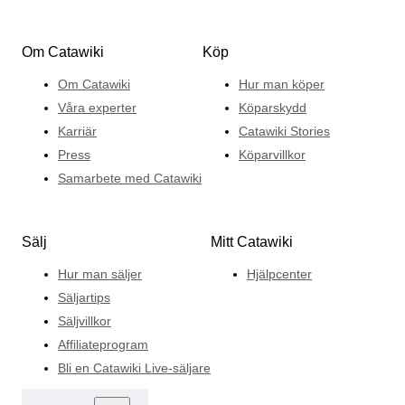
Om Catawiki
Köp
Om Catawiki
Hur man köper
Våra experter
Köparskydd
Karriär
Catawiki Stories
Press
Köparvillkor
Samarbete med Catawiki
Sälj
Mitt Catawiki
Hur man säljer
Hjälpcenter
Säljartips
Säljvillkor
Affiliateprogram
Bli en Catawiki Live-säljare