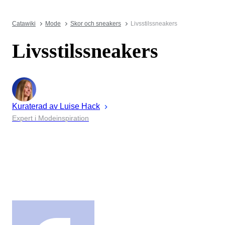
Catawiki
Mode
Skor och sneakers
Livsstilssneakers
Livsstilssneakers
Kuraterad av
Luise
Hack
Expert i Modeinspiration