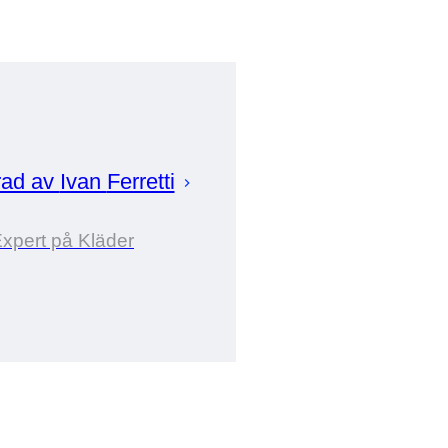
rad av
Ivan
Ferretti
xpert på Kläder