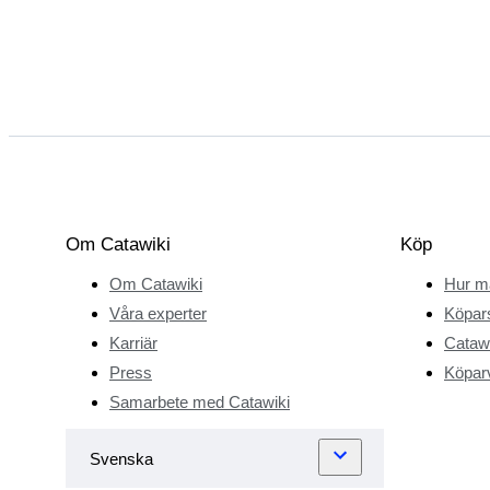
Om Catawiki
Köp
Om Catawiki
Hur m
Våra experter
Köpar
Karriär
Catawi
Press
Köparv
Samarbete med Catawiki