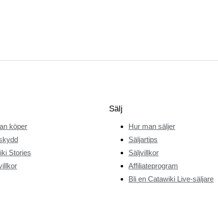
Sälj
an köper
Hur man säljer
skydd
Säljartips
ki Stories
Säljvillkor
illkor
Affiliateprogram
Bli en Catawiki Live-säljare