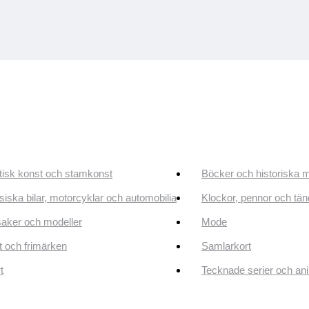
tisk konst och stamkonst
Böcker och historiska 
siska bilar, motorcyklar och automobilia
Klockor, pennor och tän
aker och modeller
Mode
 och frimärken
Samlarkort
t
Tecknade serier och an