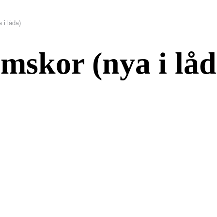
 i låda)
mskor (nya i låd