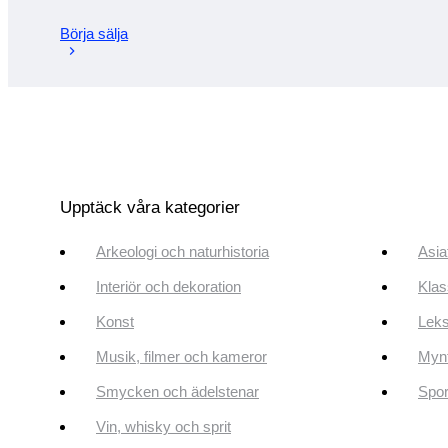
Börja sälja
Upptäck våra kategorier
Arkeologi och naturhistoria
Asia
Interiör och dekoration
Klas
Konst
Leks
Musik, filmer och kameror
Mynt
Smycken och ädelstenar
Spor
Vin, whisky och sprit